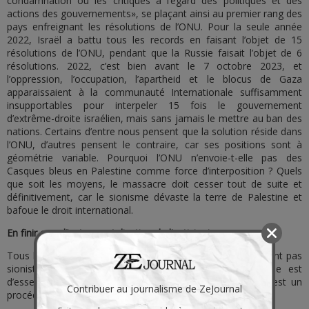
condamnation ou les critiques à l’égard des politiques et des
actions des gouvernements», se plaçant ainsi au premier rang des
pays enfreignant les résolutions de l’ONU. Pour la seule année
2022, Israël a battu tous les records en faisant l’objet de 15
résolutions de l’ONU, pendant que la Russie faisait l’objet de 6
résolutions. 2022, c’est bien avant le 7 octobre 2023, et
l’oppression, l’occupation, l’apartheid et le blocus de Gaza
apparaissaient à la communauté Internationale suffisamment
insupportables pour interpeler 15 fois le gouvernement
d’extrême-droite israélien, mais sans jamais le mettre au ban des
nations. Certains d’entre nous pensent que la solution réside dans
l’ONU, d’autres pensent le contraire, car ses positions sont à
géométrie variable. Pourquoi l’ONU n’envoie-t-elle pas des
Casques bleus en Palestine comme force d’interposition ? Quels
que soit les moyens, le massacre doit cesser tout de suite et
définitivement, car le sionisme dévaste la terre de Palestine et
bafoue le droit international.
En finir avec l’instrumentalisation de l’antisionisme
Tous les sionistes ne sont pas juifs et tous les juifs ne sont pas
sionistes : une des ambitions de cette sombre tribune est
d’essentialiser les juifs comme cibles de l’antisionisme. C’est un
Contribuer au journalisme de ZeJournal
procédé malhonnête, dangereux et… antisémite.