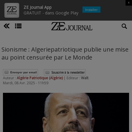
x
ZE Journal App
Installer
GRATUIT - dans Google Play
Sionisme : Algeriepatriotique publie une mise
au point censurée par Le Monde
Souscrire à la newsletter
Envoyer par email
Auteur :
Algérie Patriotique (Algérie)
| Editeur :
Walt
Mardi, 08 Avr. 2025 - 11h59