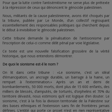
Pour que la lutte contre l’antisémitisme ne serve plus de prétexte
à la répression de ceux qui dénoncent le génocide palestinien.
Nous, militants de la cause palestinienne, avons été choqués par
la tribune, publiée par Le Monde, d’un collectif regroupant
essentiellement des responsables politiques qui cherchent depuis
le début à invisibiliser le génocide palestinien.
Cette tribune demande la pénalisation de l’antisionisme par
l’inscription de celui-ci comme délit pénal par voie législative.
Ce texte est une nouvelle falsification grossière de la vérité
historique, que nous entendons démontrer.
De quoi le sionisme est-il le nom ?
On lit dans cette tribune : «Le sionisme, c’est un idéal
d’émancipation, un ancrage durable, un barrage à la haine, un
rempart à l’extermination.» Après un an et demi de
bombardements, 50 000 morts, dont plus de 15 600 enfants, des
milliers de blessés, d’amputés, de torturés, d’orphelins et 70% du
territoire dévasté, nous estimons qu’il est logique d’en douter. Le
sionisme, c’est à la fois la division territoriale de la Palestine sur
des bases ethniques et l’extension sans fin de frontières jamais
définies. L’entité qui porte ce projet n’est en rien représentative