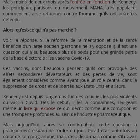
Mais moins de deux mois après
l’entrée en fonction
de Kennedy,
les principaux partisans du mouvement MAHA, très populaire,
commencent à se retourner contre l’homme qu’ils ont autrefois
défendu.
Alors, qu’est-ce qui n’a pas marché ?
Voici la réponse. Si la réforme de l’alimentation et de la santé
bénéficie d’un large soutien (personne ne s’y oppose !), il est une
question qui a eu beaucoup plus de poids pour une grande partie
de la base électorale : les vaccins Covid-19.
Ces vaccins, dont beaucoup pensent qu’ils ont provoqué des
effets secondaires dévastateurs et des pertes de vie, sont
également considérés comme ayant joué un rôle central dans la
suppression de droits et de libertés aux États-Unis et ailleurs.
Kennedy est depuis longtemps l’un des critiques les plus virulents
du vaccin Covid. Dès le début, il les a condamnés, rédigeant
même un
livre qui expose
ce qu’il décrit comme une corruption et
une tromperie profondes au sein de l’industrie pharmaceutique.
Mais aujourd’hui, après sa confirmation, cette question a
pratiquement disparu de l’ordre du jour. Covid était autrefois au
cœur de son programme, mais c’est désormais comme s’il n’avait