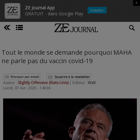
x
ZE Journal App
Installer
GRATUIT - dans Google Play
Tout le monde se demande pourquoi MAHA
ne parle pas du vaccin covid-19
Souscrire à la newsletter
Envoyer par email
Auteur :
Slightly Offensive (Etats-Unis)
| Editeur :
Walt
Lundi, 07 Avr. 2025 - 14h36