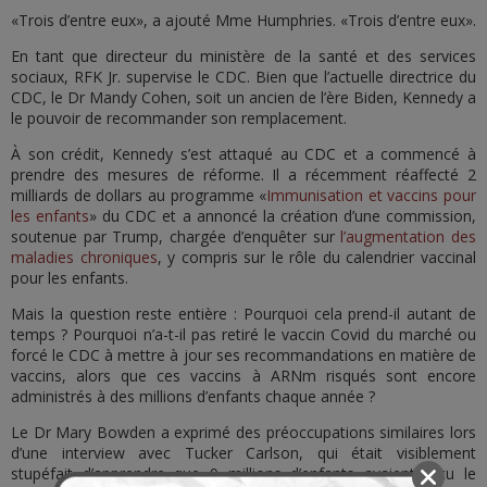
«Trois d’entre eux», a ajouté Mme Humphries. «Trois d’entre eux».
En tant que directeur du ministère de la santé et des services
sociaux, RFK Jr. supervise le CDC. Bien que l’actuelle directrice du
CDC, le Dr Mandy Cohen, soit un ancien de l’ère Biden, Kennedy a
le pouvoir de recommander son remplacement.
À son crédit, Kennedy s’est attaqué au CDC et a commencé à
prendre des mesures de réforme. Il a récemment réaffecté 2
milliards de dollars au programme «
Immunisation et vaccins pour
les enfants
» du CDC et a annoncé la création d’une commission,
soutenue par Trump, chargée d’enquêter sur
l’augmentation des
maladies chroniques
, y compris sur le rôle du calendrier vaccinal
pour les enfants.
Mais la question reste entière : Pourquoi cela prend-il autant de
temps ? Pourquoi n’a-t-il pas retiré le vaccin Covid du marché ou
forcé le CDC à mettre à jour ses recommandations en matière de
vaccins, alors que ces vaccins à ARNm risqués sont encore
administrés à des millions d’enfants chaque année ?
Le Dr Mary Bowden a exprimé des préoccupations similaires lors
d’une interview avec Tucker Carlson, qui était visiblement
stupéfait d’apprendre que 9 millions d’enfants avaient reçu le