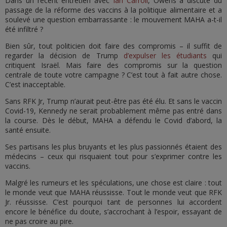
Dans un récent entretien avec
Ian Carroll
, Owens a discuté du
passage de la réforme des vaccins à la politique alimentaire et a
soulevé une question embarrassante : le mouvement MAHA a-t-il
été infiltré ?
Bien sûr, tout politicien doit faire des compromis – il suffit de
regarder la décision de Trump
d’expulser les étudiants
qui
critiquent Israël. Mais faire des compromis sur la question
centrale de toute votre campagne ? C’est tout à fait autre chose.
C’est inacceptable.
Sans RFK Jr, Trump n’aurait peut-être pas été élu. Et sans le vaccin
Covid-19, Kennedy ne serait probablement même pas entré dans
la course. Dès le début, MAHA a défendu le Covid d’abord, la
santé ensuite.
Ses partisans les plus bruyants et les plus passionnés étaient des
médecins – ceux qui risquaient tout pour s’exprimer contre les
vaccins.
Malgré les rumeurs et les spéculations, une chose est claire : tout
le monde veut que MAHA réussisse. Tout le monde veut que RFK
Jr. réussisse. C’est pourquoi tant de personnes lui accordent
encore le bénéfice du doute, s’accrochant à l’espoir, essayant de
ne pas croire au pire.