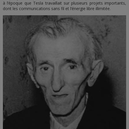
à l’époque que Tesla travaillait sur plusieurs projets importants,
dont les communications sans fil et l’énergie libre illimitée.