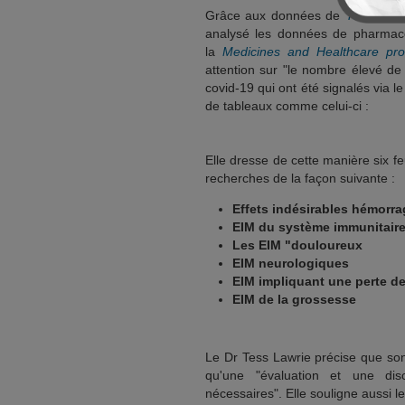
Grâce aux données de
Yellow Ca
analysé les données de pharmacov
la
Medicines and Healthcare pro
attention sur "le nombre élevé de 
covid-19 qui ont été signalés via 
de tableaux comme celui-ci :
Elle dresse de cette manière six f
recherches de la façon suivante :
Effets indésirables hémorr
EIM du système immunitair
Les EIM "douloureux
EIM neurologiques
EIM impliquant une perte de 
EIM de la grossesse
Le Dr Tess Lawrie précise que son
qu'une "évaluation et une dis
nécessaires". Elle souligne aussi 