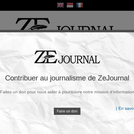
ique
Culture
Religion
Sport
France / Europe
Monde
Science et Sa
R
ont dangereux pour l'Homme » Dr Tess
Contribuer au journalisme de ZeJournal
Faites un don pour nous aider à poursuivre notre mission d’informatio
Souscrire à la newsletter
V
edi, 11 Juin 2021 - 16h16
( En savoi
Faire un don
Directrice de "
The Evidence-Based Medicine
Consultancy
", une entreprise indépendante de
D
Lawrie a rendu public un rapport sur les effets secondaires