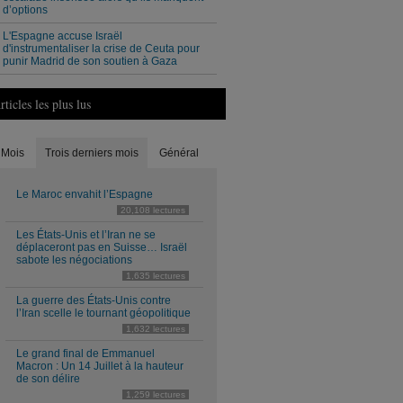
d’options
L'Espagne accuse Israël
d'instrumentaliser la crise de Ceuta pour
punir Madrid de son soutien à Gaza
rticles les plus lus
Mois
Trois derniers mois
Général
Le Maroc envahit l’Espagne
20,108 lectures
Les États-Unis et l’Iran ne se
déplaceront pas en Suisse… Israël
sabote les négociations
1,635 lectures
La guerre des États-Unis contre
l’Iran scelle le tournant géopolitique
1,632 lectures
Le grand final de Emmanuel
Macron : Un 14 Juillet à la hauteur
de son délire
1,259 lectures