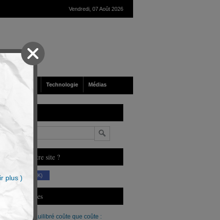
Vendredi, 07 Août 2026
nté
Société
Technologie
Médias
echerche
n
ous aimez notre site ?
(230 K)
r plus )
erniers Articles
Un budget équilibré coûte que coûte :