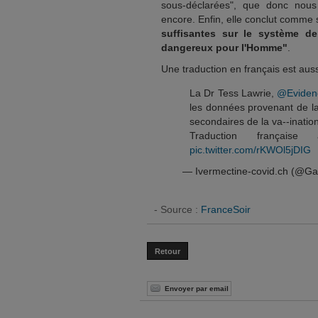
sous-déclarées", que donc nous
encore. Enfin, elle conclut comme s
suffisantes sur le système de
dangereux pour l'Homme"
.
Une traduction en français est auss
La Dr Tess Lawrie,
@Eviden
les données provenant de la
secondaires de la va--ination
Traduction française a
pic.twitter.com/rKWOl5jDIG
— Ivermectine-covid.ch (@G
- Source :
FranceSoir
Retour
Envoyer par email