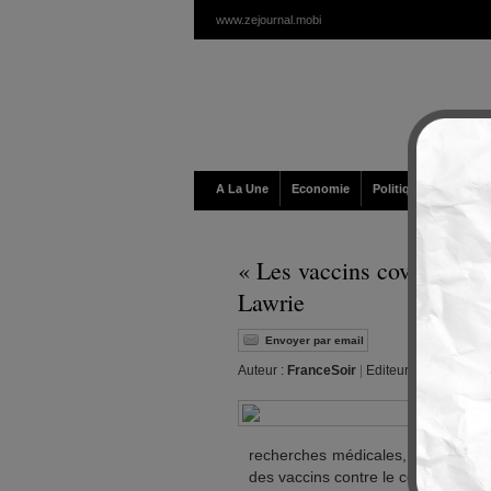
www.zejournal.mobi
A La Une
Economie
Politique / Géopolit
« Les vaccins covid-19 s
Lawrie
Envoyer par email
Auteur :
FranceSoir
|
Editeur :
Walt
|
Vendr
recherches médicales, le Dr Tess 
des vaccins contre le covid-19.