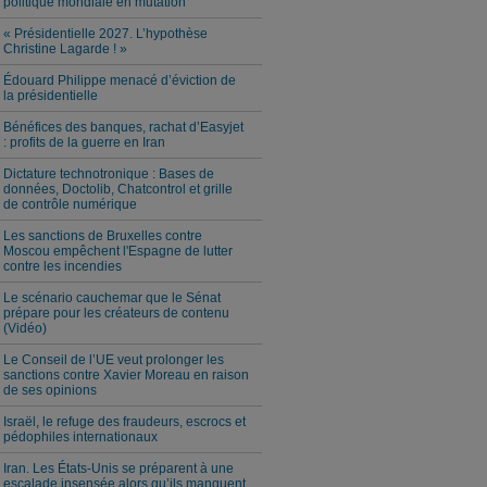
politique mondiale en mutation
« Présidentielle 2027. L’hypothèse
Christine Lagarde ! »
Édouard Philippe menacé d’éviction de
la présidentielle
Bénéfices des banques, rachat d’Easyjet
: profits de la guerre en Iran
Dictature technotronique : Bases de
données, Doctolib, Chatcontrol et grille
de contrôle numérique
Les sanctions de Bruxelles contre
Moscou empêchent l'Espagne de lutter
contre les incendies
Le scénario cauchemar que le Sénat
prépare pour les créateurs de contenu
(Vidéo)
Le Conseil de l’UE veut prolonger les
sanctions contre Xavier Moreau en raison
de ses opinions
Israël, le refuge des fraudeurs, escrocs et
pédophiles internationaux
Iran. Les États-Unis se préparent à une
escalade insensée alors qu’ils manquent