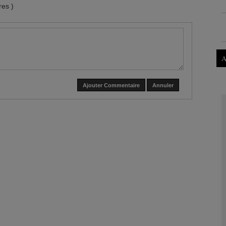
es )
A
Ajouter Commentaire
Annuler