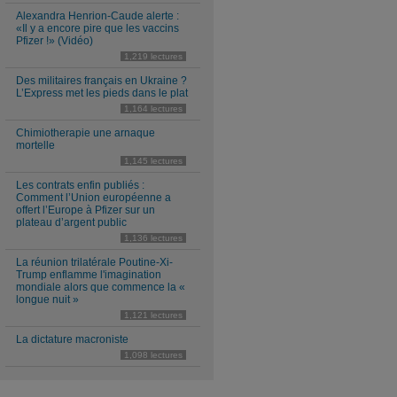
Alexandra Henrion-Caude alerte :
«Il y a encore pire que les vaccins
Pfizer !» (Vidéo)
1,219 lectures
Des militaires français en Ukraine ?
L’Express met les pieds dans le plat
1,164 lectures
Chimiotherapie une arnaque
mortelle
1,145 lectures
Les contrats enfin publiés :
Comment l’Union européenne a
offert l’Europe à Pfizer sur un
plateau d’argent public
1,136 lectures
La réunion trilatérale Poutine-Xi-
Trump enflamme l'imagination
mondiale alors que commence la «
longue nuit »
1,121 lectures
La dictature macroniste
1,098 lectures