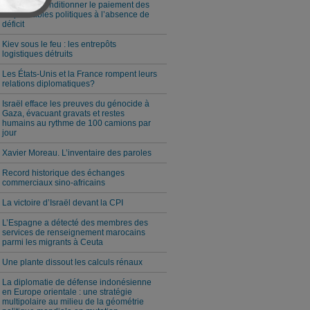
Milei veut conditionner le paiement des
responsables politiques à l’absence de
déficit
Kiev sous le feu : les entrepôts
logistiques détruits
Les États-Unis et la France rompent leurs
relations diplomatiques?
Israël efface les preuves du génocide à
Gaza, évacuant gravats et restes
humains au rythme de 100 camions par
jour
Xavier Moreau. L’inventaire des paroles
Record historique des échanges
commerciaux sino-africains
La victoire d’Israël devant la CPI
L’Espagne a détecté des membres des
services de renseignement marocains
parmi les migrants à Ceuta
Une plante dissout les calculs rénaux
La diplomatie de défense indonésienne
en Europe orientale : une stratégie
multipolaire au milieu de la géométrie