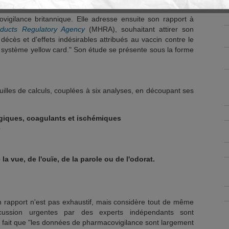
rd
, un système comparable à celui d'EudraVigilance, elle a
igilance britannique. Elle adresse ensuite son rapport à
ducts Regulatory Agency
(MHRA), souhaitant attirer son
décès et d'effets indésirables attribués au vaccin contre le
le système yellow card." Son étude se présente sous la forme
euilles de calculs, couplées à six analyses, en découpant ses
agiques, coagulants et ischémiques
e
la vue, de l'ouïe, de la parole ou de l'odorat.
 rapport n'est pas exhaustif, mais considère tout de même
cussion urgentes par des experts indépendants sont
le fait que "les données de pharmacovigilance sont largement