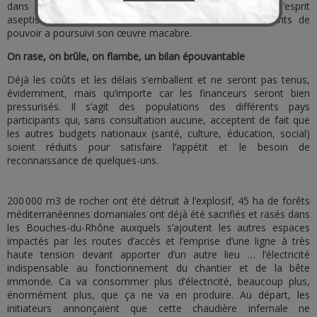
dans l’indifférence quasi générale des populations à l’esprit
aseptisé et formaté, le rouleau compresseur des tenants de
pouvoir a poursuivi son œuvre macabre.
On rase, on brûle, on flambe, un bilan épouvantable
Déjà les coûts et les délais s’emballent et ne seront pas tenus,
évidemment, mais qu’importe car les financeurs seront bien
pressurisés. Il s’agit des populations des différents pays
participants qui, sans consultation aucune, acceptent de fait que
les autres budgets nationaux (santé, culture, éducation, social)
soient réduits pour satisfaire l’appétit et le besoin de
reconnaissance de quelques-uns.
200 000 m3 de rocher ont été détruit à l’explosif, 45 ha de forêts
méditerranéennes domaniales ont déjà été sacrifiés et rasés dans
les Bouches-du-Rhône auxquels s’ajoutent les autres espaces
impactés par les routes d’accès et l’emprise d’une ligne à très
haute tension devant apporter d’un autre lieu … l’électricité
indispensable au fonctionnement du chantier et de la bête
immonde. Ca va consommer plus d’électricité, beaucoup plus,
énormément plus, que ça ne va en produire. Au départ, les
initiateurs annonçaient que cette chaudière infernale ne