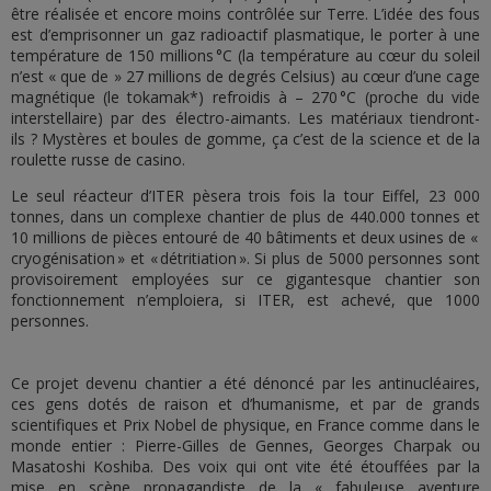
être réalisée et encore moins contrôlée sur Terre. L’idée des fous
est d’emprisonner un gaz radioactif plasmatique, le porter à une
température de 150 millions °C (la température au cœur du soleil
n’est « que de » 27 millions de degrés Celsius) au cœur d’une cage
magnétique (le tokamak*) refroidis à – 270 °C (proche du vide
interstellaire) par des électro-aimants. Les matériaux tiendront-
ils ? Mystères et boules de gomme, ça c’est de la science et de la
roulette russe de casino.
Le seul réacteur d’ITER pèsera trois fois la tour Eiffel, 23 000
tonnes, dans un complexe chantier de plus de 440.000 tonnes et
10 millions de pièces entouré de 40 bâtiments et deux usines de «
cryogénisation » et « détritiation ». Si plus de 5000 personnes sont
provisoirement employées sur ce gigantesque chantier son
fonctionnement n’emploiera, si ITER, est achevé, que 1000
personnes.
Ce projet devenu chantier a été dénoncé par les antinucléaires,
ces gens dotés de raison et d’humanisme, et par de grands
scientifiques et Prix Nobel de physique, en France comme dans le
monde entier : Pierre-Gilles de Gennes, Georges Charpak ou
Masatoshi Koshiba. Des voix qui ont vite été étouffées par la
mise en scène propagandiste de la « fabuleuse aventure