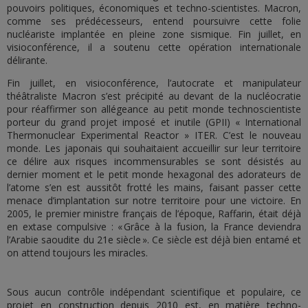
pouvoirs politiques, économiques et techno-scientistes. Macron,
comme ses prédécesseurs, entend poursuivre cette folie
nucléariste implantée en pleine zone sismique. Fin juillet, en
visioconférence, il a soutenu cette opération internationale
délirante.
Fin juillet, en visioconférence, l’autocrate et manipulateur
théâtraliste Macron s’est précipité au devant de la nucléocratie
pour réaffirmer son allégeance au petit monde technoscientiste
porteur du grand projet imposé et inutile (GPII) « International
Thermonuclear Experimental Reactor » ITER. C’est le nouveau
monde. Les japonais qui souhaitaient accueillir sur leur territoire
ce délire aux risques incommensurables se sont désistés au
dernier moment et le petit monde hexagonal des adorateurs de
l’atome s’en est aussitôt frotté les mains, faisant passer cette
menace d’implantation sur notre territoire pour une victoire. En
2005, le premier ministre français de l’époque, Raffarin, était déjà
en extase compulsive : « Grâce à la fusion, la France deviendra
l’Arabie saoudite du 21e siècle ». Ce siècle est déjà bien entamé et
on attend toujours les miracles.
Sous aucun contrôle indépendant scientifique et populaire, ce
projet en construction depuis 2010 est, en matière techno-