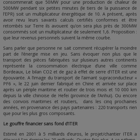
consommerait que 50MW pour une production de chaleur de
500MW pendant six petites minutes (le tiers de la puissance de
l’EPR) soit un multiplicateur énergétique de 10. A présent, après
avoir revu leurs savants calculs certifiés conformes et être
retombés sur Terre ils avouent qu’on sera plus près de 300MW
consommés soit un multiplicateur de seulement 1,6. Proposition :
que leur revenus personnels suivent la même courbe.
Sans parler que personne ne sait comment récupérer la moindre
part de l’énergie mise en jeu. Sans évoquer non plus que le
transport des pièces fabriquées sur plusieurs autres continents
représente la consommation électrique d’une ville comme
Bordeaux, Le bilan CO2 et de gaz à effet de serre d’ITER est une
épouvante. A l’image du transport de l’aimant supraconducteur «
PF6 », le 22 juin dernier fabriqué en Chine et arrivée sur place
après un périple maritime et routier de trois mois et 10 000 km
depuis la ville chinoise de Hefei (province de l’Anhui). Ou encore
des convois maritimes et routiers, dans les cinq prochaines
années, en provenance des pays partenaires : 220 transports rien
que pour les plus gros composants.
Le gouffre financier sans fond d’ITER
Estimé en 2001 à 5 milliards d’euros, le projet/chantier ITER a
dépassé l’an dernier les 20 milliards. Quatre fois plus. A ce rythme-