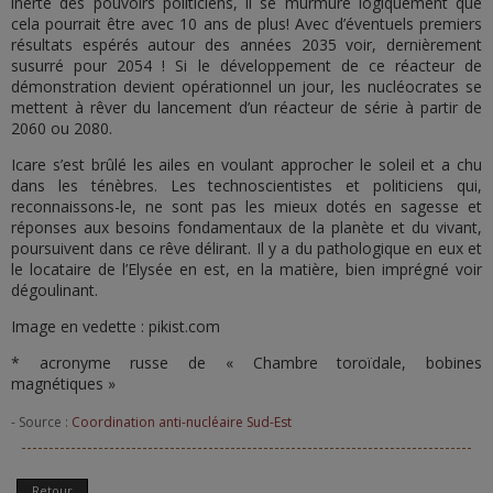
inerte des pouvoirs politiciens, il se murmure logiquement que
cela pourrait être avec 10 ans de plus! Avec d’éventuels premiers
résultats espérés autour des années 2035 voir, dernièrement
susurré pour 2054 ! Si le développement de ce réacteur de
démonstration devient opérationnel un jour, les nucléocrates se
mettent à rêver du lancement d’un réacteur de série à partir de
2060 ou 2080.
Icare s’est brûlé les ailes en voulant approcher le soleil et a chu
dans les ténèbres. Les technoscientistes et politiciens qui,
reconnaissons-le, ne sont pas les mieux dotés en sagesse et
réponses aux besoins fondamentaux de la planète et du vivant,
poursuivent dans ce rêve délirant. Il y a du pathologique en eux et
le locataire de l’Elysée en est, en la matière, bien imprégné voir
dégoulinant.
Image en vedette : pikist.com
* acronyme russe de « Chambre toroïdale, bobines
magnétiques »
- Source :
Coordination anti-nucléaire Sud-Est
Retour