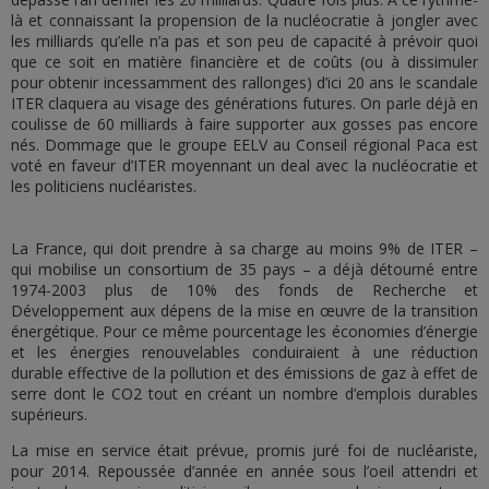
là et connaissant la propension de la nucléocratie à jongler avec
les milliards qu’elle n’a pas et son peu de capacité à prévoir quoi
que ce soit en matière financière et de coûts (ou à dissimuler
pour obtenir incessamment des rallonges) d’ici 20 ans le scandale
ITER claquera au visage des générations futures. On parle déjà en
coulisse de 60 milliards à faire supporter aux gosses pas encore
nés. Dommage que le groupe EELV au Conseil régional Paca est
voté en faveur d’ITER moyennant un deal avec la nucléocratie et
les politiciens nucléaristes.
La France, qui doit prendre à sa charge au moins 9% de ITER –
qui mobilise un consortium de 35 pays – a déjà détourné entre
1974-2003 plus de 10% des fonds de Recherche et
Développement aux dépens de la mise en œuvre de la transition
énergétique. Pour ce même pourcentage les économies d’énergie
et les énergies renouvelables conduiraient à une réduction
durable effective de la pollution et des émissions de gaz à effet de
serre dont le CO2 tout en créant un nombre d’emplois durables
supérieurs.
La mise en service était prévue, promis juré foi de nucléariste,
pour 2014. Repoussée d’année en année sous l’oeil attendri et