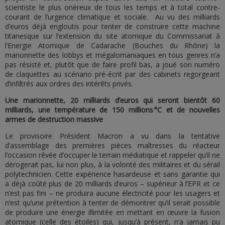
scientiste le plus onéreux de tous les temps et à total contre-
courant de l’urgence climatique et sociale. Au vu des milliards
d’euros déjà engloutis pour tenter de construire cette machine
titanesque sur l’extension du site atomique du Commissariat à
l’Energie Atomique de Cadarache (Bouches du Rhône) la
marionnette des lobbys et mégalomaniaques en tous genres n’a
pas résisté et, plutôt que de faire profil bas, a joué son numéro
de claquettes au scénario pré-écrit par des cabinets regorgeant
d’infiltrés aux ordres des intérêts privés.
Une marionnette, 20 milliards d’euros qui seront bientôt 60
milliards, une température de 150 millions °C et de nouvelles
armes de destruction massive
Le provisoire Président Macron a vu dans la tentative
d’assemblage des premières pièces maîtresses du réacteur
l’occasion rêvée d’occuper le terrain médiatique et rappeler qu’il ne
dérogerait pas, lui non plus, à la volonté des militaires et du sérail
polytechnicien. Cette expérience hasardeuse et sans garantie qui
a déjà coûté plus de 20 milliards d’euros – supérieur à l’EPR et ce
n’est pas fini – ne produira aucune électricité pour les usagers et
n’est qu’une prétention à tenter de démontrer qu’il serait possible
de produire une énergie illimitée en mettant en œuvre la fusion
atomique (celle des étoiles) qui, jusqu’à présent, n’a jamais pu