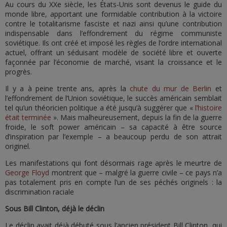
Au cours du XXe siècle, les États-Unis sont devenus le guide du
monde libre, apportant une formidable contribution à la victoire
contre le totalitarisme fasciste et nazi ainsi qu’une contribution
indispensable dans l’effondrement du régime communiste
soviétique. Ils ont créé et imposé les règles de l’ordre international
actuel, offrant un séduisant modèle de société libre et ouverte
façonnée par l’économie de marché, visant la croissance et le
progrès.
Il y a à peine trente ans, après la
chute du mur de Berlin
et
l’effondrement de l’Union soviétique, le succès américain semblait
tel qu’un théoricien politique a été jusqu’à suggérer que «
l’histoire
était terminée
». Mais malheureusement, depuis la fin de la guerre
froide, le soft power américain – sa capacité à être source
d’inspiration par l’exemple – a beaucoup perdu de son attrait
originel.
Les manifestations qui font désormais rage après le meurtre de
George Floyd
montrent que – malgré la guerre civile – ce pays n’a
pas totalement pris en compte l’un de ses péchés originels : la
discrimination raciale
Sous Bill Clinton, déjà le déclin
Le déclin avait déjà débuté sous l’ancien président Bill Clinton, qui