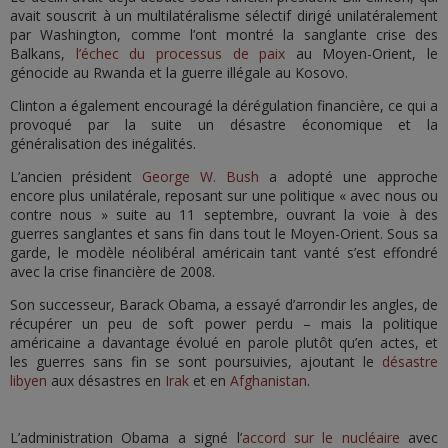
avait souscrit à un multilatéralisme sélectif dirigé unilatéralement
par Washington, comme l’ont montré la sanglante crise des
Balkans,
l’échec du processus de paix
au Moyen-Orient, le
génocide au Rwanda et la guerre illégale au Kosovo.
Clinton a également encouragé la dérégulation financière, ce qui a
provoqué par la suite un désastre économique et la
généralisation des inégalités.
L’ancien président
George W. Bush
a adopté une approche
encore plus unilatérale, reposant sur une politique « avec nous ou
contre nous » suite au 11 septembre, ouvrant la voie à des
guerres sanglantes et sans fin dans tout le Moyen-Orient. Sous sa
garde, le modèle néolibéral américain tant vanté s’est effondré
avec la crise financière de 2008.
Son successeur, Barack Obama, a essayé d’arrondir les angles, de
récupérer un peu de soft power perdu – mais la politique
américaine a davantage évolué en parole plutôt qu’en actes, et
les guerres sans fin se sont poursuivies, ajoutant le
désastre
libyen
aux désastres en
Irak
et en
Afghanistan
.
L’administration Obama a signé l’
accord sur le nucléaire
avec