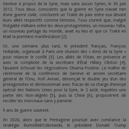
Genève à propos de la Syrie, mais sans aucun Syrien, le 30 juin
2012. Tous deux, conscients que la guerre en Syrie n’avait rien
d’une guerre civile, conclurent un Traité de paix entre eux devant
leurs alliés respectifs comme témoins. Tous crurent que, malgré
l’inégalité militaire entre les deux protagonistes, un nouveau Yalta,
un nouveau partage du monde, avait eu lieu et que ce Traité en
était la première manifestation [2].
Or, une semaine plus tard, le président français, François
Hollande, organisait à Paris une réunion des « Amis de la Syrie »
pour relancer le conflit [3]. Les alliés de l’Otan, en présence et
avec la complicité de la secrétaire d’État Hillary Clinton [4],
faisaient échouer les négociations Obama-Poutine. Le maître de
cérémonie de la conférence de Genève et ancien secrétaire
général de l’Onu, Kofi Annan, dénonçait le double jeu d’un des
protagonistes et démissionnait avec fracas de sa charge d’envoyé
spécial des Nations Unies pour la Syrie, le 2 août. Inquiètes une
partie des Non-alignés [5], puis la Chine [6], proposèrent de
recoller les morceaux sans y parvenir.
9 ans de guerre suivirent.
En 2020, alors que le Pentagone poursuit avec constance la
stratégie Rumsfeld/Cebrowski, le président Donald Trump