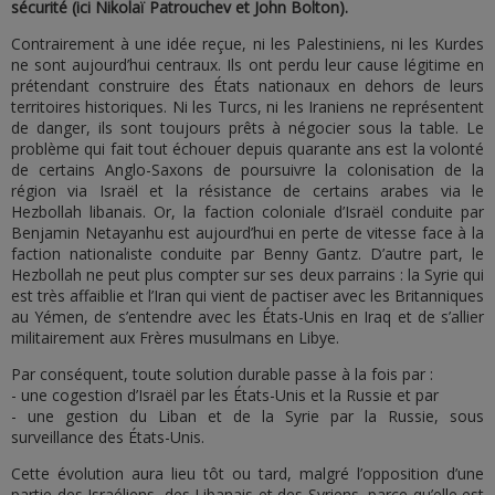
sécurité (ici Nikolaï Patrouchev et John Bolton).
Contrairement à une idée reçue, ni les Palestiniens, ni les Kurdes
ne sont aujourd’hui centraux. Ils ont perdu leur cause légitime en
prétendant construire des États nationaux en dehors de leurs
territoires historiques. Ni les Turcs, ni les Iraniens ne représentent
de danger, ils sont toujours prêts à négocier sous la table. Le
problème qui fait tout échouer depuis quarante ans est la volonté
de certains Anglo-Saxons de poursuivre la colonisation de la
région via Israël et la résistance de certains arabes via le
Hezbollah libanais. Or, la faction coloniale d’Israël conduite par
Benjamin Netayanhu est aujourd’hui en perte de vitesse face à la
faction nationaliste conduite par Benny Gantz. D’autre part, le
Hezbollah ne peut plus compter sur ses deux parrains : la Syrie qui
est très affaiblie et l’Iran qui vient de pactiser avec les Britanniques
au Yémen, de s’entendre avec les États-Unis en Iraq et de s’allier
militairement aux Frères musulmans en Libye.
Par conséquent, toute solution durable passe à la fois par :
- une cogestion d’Israël par les États-Unis et la Russie et par
- une gestion du Liban et de la Syrie par la Russie, sous
surveillance des États-Unis.
Cette évolution aura lieu tôt ou tard, malgré l’opposition d’une
partie des Israéliens, des Libanais et des Syriens, parce qu’elle est