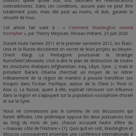
solution, quelle qu’elle soit, doit satisfaire les revendications
contradictoires. Dans ces conditions, aucune paix ne peut être
totalement juste, mais elle peut au moins, et doit, garantir la
sécurité de tous.
Cet article fait suite à : «
Comment Washington entend
triompher
», par Thierry Meyssan, Réseau Voltaire, 23 juin 2020.
Durant toute l’année 2011 et le premier semestre 2012, les États-
Unis et la Russie discutèrent en secret de leurs projets au Moyen-
Orient élargi. Le Pentagone poursuivait la stratégie
Rumsfeld/Cebrowski, c’est-à-dire le plan de destruction de toutes
les structures étatiques (Afghanistan, Iraq, Libye, Syrie…), mais le
président Barack Obama cherchait un moyen de se retirer
militairement de la région de manière à pouvoir transférer ses
troupes dans l’océan Pacifique, autour de la Chine (« Pivot to
Asia »). La Russie, quant à elle, espérait retrouver son influence
dans la région en s’appuyant sur la population russophone d’Israël
et sur la Syrie.
Nous ne connaissons pas le contenu de ces discussions qui
furent difficiles. Une polémique opposa les deux puissances tout
au long du mois de juin, chacun accusant l’autre d’être du
« mauvais côté de l’Histoire » [1]. Quoi qu’il en soit, Washington et
Moscou convoquèrent ensemble une conférence internationale à