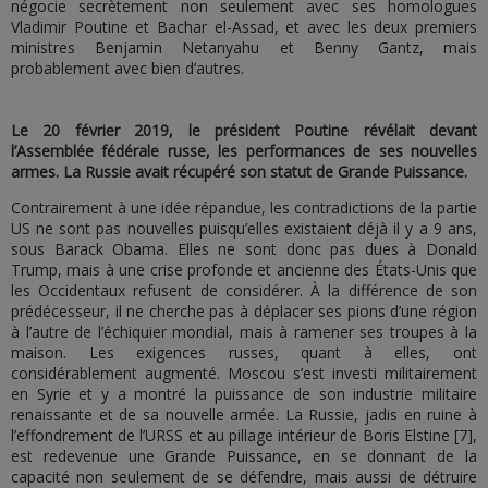
négocie secrètement non seulement avec ses homologues
Vladimir Poutine et Bachar el-Assad, et avec les deux premiers
ministres Benjamin Netanyahu et Benny Gantz, mais
probablement avec bien d’autres.
Le 20 février 2019, le président Poutine révélait devant
l’Assemblée fédérale russe, les performances de ses nouvelles
armes. La Russie avait récupéré son statut de Grande Puissance.
Contrairement à une idée répandue, les contradictions de la partie
US ne sont pas nouvelles puisqu’elles existaient déjà il y a 9 ans,
sous Barack Obama. Elles ne sont donc pas dues à Donald
Trump, mais à une crise profonde et ancienne des États-Unis que
les Occidentaux refusent de considérer. À la différence de son
prédécesseur, il ne cherche pas à déplacer ses pions d’une région
à l’autre de l’échiquier mondial, mais à ramener ses troupes à la
maison. Les exigences russes, quant à elles, ont
considérablement augmenté. Moscou s’est investi militairement
en Syrie et y a montré la puissance de son industrie militaire
renaissante et de sa nouvelle armée. La Russie, jadis en ruine à
l’effondrement de l’URSS et au pillage intérieur de Boris Elstine [7],
est redevenue une Grande Puissance, en se donnant de la
capacité non seulement de se défendre, mais aussi de détruire