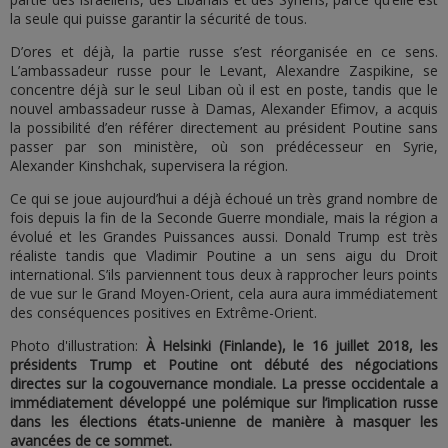
la seule qui puisse garantir la sécurité de tous.
D’ores et déjà, la partie russe s’est réorganisée en ce sens.
L’ambassadeur russe pour le Levant, Alexandre Zaspikine, se
concentre déjà sur le seul Liban où il est en poste, tandis que le
nouvel ambassadeur russe à Damas, Alexander Efimov, a acquis
la possibilité d’en référer directement au président Poutine sans
passer par son ministère, où son prédécesseur en Syrie,
Alexander Kinshchak, supervisera la région.
Ce qui se joue aujourd’hui a déjà échoué un très grand nombre de
fois depuis la fin de la Seconde Guerre mondiale, mais la région a
évolué et les Grandes Puissances aussi. Donald Trump est très
réaliste tandis que Vladimir Poutine a un sens aigu du Droit
international. S’ils parviennent tous deux à rapprocher leurs points
de vue sur le Grand Moyen-Orient, cela aura aura immédiatement
des conséquences positives en Extrême-Orient.
Photo d'illustration:
À Helsinki (Finlande), le 16 juillet 2018, les
présidents Trump et Poutine ont débuté des négociations
directes sur la cogouvernance mondiale. La presse occidentale a
immédiatement développé une polémique sur l’implication russe
dans les élections états-unienne de manière à masquer les
avancées de ce sommet.