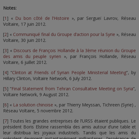
Notes:
[
1
] «
Du bon côté de l’Histoire
», par Sergueï Lavrov, Réseau
Voltaire, 17 juin 2012.
[
2
] «
Communiqué final du Groupe d’action pour la Syrie
», Réseau
Voltaire, 30 juin 2012.
[
3
] «
Discours de François Hollande à la 3ème réunion du Groupe
des amis du peuple syrien
», par François Hollande, Réseau
Voltaire, 6 juillet 2012.
[
4
] “
Clinton at Friends of Syrian People Ministerial Meeting
”, by
Hillary Clinton, Voltaire Network, 6 July 2012.
[
5
] “
Final Statement from Tehran Consultative Meeting on Syria
”,
Voltaire Network, 9 August 2012.
[
6
] «
La solution chinoise
», par Thierry Meyssan, Tichreen (Syrie) ,
Réseau Voltaire, 5 novembre 2012.
[
7
] Toutes les grandes entreprises de l’URSS étaient publiques. Le
président Boris Elstine rassembla des amis autour d’une table et
leur distribua les joyaux industriels. Tandis que les amis du
président devinrent instantanément milliardaires, l’espérance de