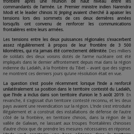
frontière après une réunion de haut niveau entre les
commandants de l’armée. Le Premier ministre indien Narendra
Modi et le leader chinois Xi Jinping avaient cherché à apaiser les
tensions lors des sommets de ces deux dernières années
lorsqu’ils ont convenu de renforcer les communications
frontalières entre leurs armées.
Les tensions entre les deux puissances régionales s’exacerbent
assez régulièrement à propos de leur frontière de 3 500
kilomètres, qui n’a jamais été correctement délimitée
. Des milliers
de soldats des deux voisins dotés de l’arme nucléaire ont été
impliqués dans le dernier affrontement depuis mai dans la région
indienne du Ladakh, à la frontière du Tibet – avant que des signes
ne montrent ces derniers jours qu’une résolution était en vue.
La question s’est posée récemment lorsque l’Inde a renforcé
unilatéralement sa position dans le territoire contesté du Ladakh,
que l’Inde a inclus dans son territoire d’union le 5 août 2019
. En
revanche, il s’agissait d’un territoire contesté reconnu, et les deux
pays avaient une revendication sur la région. L’Inde s’est introduite
illégalement et a construit des installations de défense de l’autre
côté de la frontière, en territoire chinois, dans la région de la
vallée de Galwan, ne laissant aux troupes frontalières chinoises
d’autre choix que de prendre les mesures nécessaires en réponse.