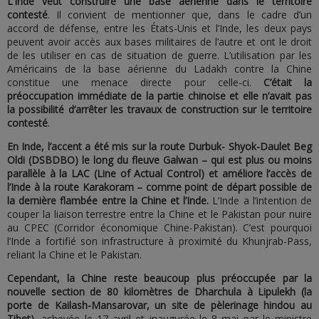
L’Inde veut construire une base aérienne dans le territoire
contesté
. Il convient de mentionner que, dans le cadre d’un
accord de défense, entre les États-Unis et l’Inde, les deux pays
peuvent avoir accès aux bases militaires de l’autre et ont le droit
de les utiliser en cas de situation de guerre. L’utilisation par les
Américains de la base aérienne du Ladakh contre la Chine
constitue une menace directe pour celle-ci.
C’était la
préoccupation immédiate de la partie chinoise et elle n’avait pas
la possibilité d’arrêter les travaux de construction sur le territoire
contesté
.
En Inde, l’accent a été mis sur la route Durbuk- Shyok-Daulet Beg
Oldi (DSBDBO) le long du fleuve Galwan – qui est plus ou moins
parallèle à la LAC (Line of Actual Control) et améliore l’accès de
l’Inde à la route Karakoram – comme point de départ possible de
la dernière flambée entre la Chine et l’Inde.
L’Inde a l’intention de
couper la liaison terrestre entre la Chine et le Pakistan pour nuire
au CPEC (Corridor économique Chine-Pakistan). C’est pourquoi
l’Inde a fortifié son infrastructure à proximité du Khunjrab-Pass,
reliant la Chine et le Pakistan.
Cependant, la Chine reste beaucoup plus préoccupée par la
nouvelle section de 80 kilomètres de Dharchula à Lipulekh (la
porte de Kailash-Mansarovar, un site de pèlerinage hindou au
Tibet)
, achevée le 17 avril et inaugurée le 8 mai par le ministre