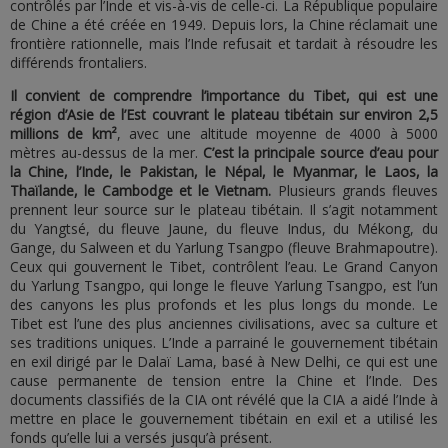
contrôlés par l’Inde et vis-à-vis de celle-ci. La République populaire
de Chine a été créée en 1949. Depuis lors, la Chine réclamait une
frontière rationnelle, mais l’Inde refusait et tardait à résoudre les
différends frontaliers.
Il convient de comprendre l’importance du Tibet, qui est une
région d’Asie de l’Est couvrant le plateau tibétain sur environ 2,5
millions de km²
, avec une altitude moyenne de 4000 à 5000
mètres au-dessus de la mer.
C’est la principale source d’eau pour
la Chine, l’Inde, le Pakistan, le Népal, le Myanmar, le Laos, la
Thaïlande, le Cambodge et le Vietnam.
Plusieurs grands fleuves
prennent leur source sur le plateau tibétain. Il s’agit notamment
du Yangtsé, du fleuve Jaune, du fleuve Indus, du Mékong, du
Gange, du Salween et du Yarlung Tsangpo (fleuve Brahmapoutre).
Ceux qui gouvernent le Tibet, contrôlent l’eau. Le Grand Canyon
du Yarlung Tsangpo, qui longe le fleuve Yarlung Tsangpo, est l’un
des canyons les plus profonds et les plus longs du monde. Le
Tibet est l’une des plus anciennes civilisations, avec sa culture et
ses traditions uniques. L’Inde a parrainé le gouvernement tibétain
en exil dirigé par le Dalaï Lama, basé à New Delhi, ce qui est une
cause permanente de tension entre la Chine et l’Inde. Des
documents classifiés de la CIA ont révélé que la CIA a aidé l’Inde à
mettre en place le gouvernement tibétain en exil et a utilisé les
fonds qu’elle lui a versés jusqu’à présent.