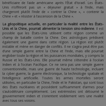
bénéficiaire de l’aide américaine après l’État d’Israël. Les États-
Unis n’offriront pas un « déjeuner gratuit » à l’Inde, mais
chargeront plutôt l’Inde de « contrer la Chine », « contenir la
Chine » et « résister à l’ascension de la Chine ».
La géopolitique actuelle, en particulier la rivalité entre les États-
Unis et la Chine, pourrait alimenter la tension sino-indienne
. Il est
possible que les États-Unis utilisent cette région comme un
champ de bataille contre la Chine. Des astrologues prédisent
également une guerre dans cette région. La région est plutôt
instable et mène en danger de conflits. Il ne s’agira peut-être pas
d’une simple guerre entre la Chine et l’Inde, mais elle pourrait
englober toute la région et les puissances mondiales, y compris la
Russie et les États-Unis. Elle pourrait même s’étendre à l’océan
Indien et à l’océan Pacifique. Ce ne sera pas une simple guerre
conventionnelle, mais une guerre de haute technologie, incluant
la cyber-guerre, la guerre électronique, la technologie spatiale et
l’intelligence artificielle. Toutes les armes mortelles seront
utilisées, en particulier la Chine, l’Inde et le Pakistan, qui sont tous
des États nucléaires et possèdent suffisamment d’armes pour
s’autodétruire complètement. Les extrémistes ont détourné le
gouvernement indien et s’orientent visiblement vers une rivalité
avec tous ses voisins.