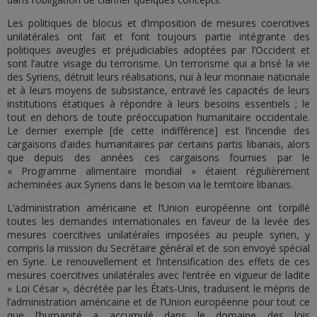
Les politiques de blocus et d’imposition de mesures coercitives
unilatérales ont fait et font toujours partie intégrante des
politiques aveugles et préjudiciables adoptées par l’Occident et
sont l’autre visage du terrorisme. Un terrorisme qui a brisé la vie
des Syriens, détruit leurs réalisations, nui à leur monnaie nationale
et à leurs moyens de subsistance, entravé les capacités de leurs
institutions étatiques à répondre à leurs besoins essentiels ; le
tout en dehors de toute préoccupation humanitaire occidentale.
Le dernier exemple [de cette indifférence] est l’incendie des
cargaisons d’aides humanitaires par certains partis libanais, alors
que depuis des années ces cargaisons fournies par le
« Programme alimentaire mondial » étaient régulièrement
acheminées aux Syriens dans le besoin via le territoire libanais.
L’administration américaine et l’Union européenne ont torpillé
toutes les demandes internationales en faveur de la levée des
mesures coercitives unilatérales imposées au peuple syrien, y
compris la mission du Secrétaire général et de son envoyé spécial
en Syrie. Le renouvellement et l’intensification des effets de ces
mesures coercitives unilatérales avec l’entrée en vigueur de ladite
« Loi César », décrétée par les États-Unis, traduisent le mépris de
l’administration américaine et de l’Union européenne pour tout ce
que l’humanité a accumulé dans le domaine des lois