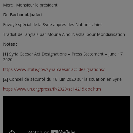
Merci, Monsieur le président.
Dr. Bachar al-Jaafari
Envoyé spécial de la Syrie auprès des Nations Unies
Traduit de l’anglais par Mouna Alno-Nakhal pour Mondialisation
Notes :
[1] Syria Caesar Act Designations – Press Statement – June 17,
2020
https://www.state.gov/syria-caesar-act-designations/
[2] Conseil de sécurité du 16 juin 2020 sur la situation en Syrie
https://www.un.org/press/fr/2020/sc14215.doc.htm