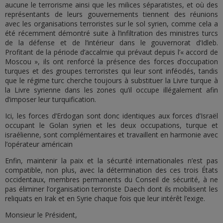
aucune le terrorisme ainsi que les milices séparatistes, et où des
représentants de leurs gouvernements tiennent des réunions
avec les organisations terroristes sur le sol syrien, comme cela a
été récemment démontré suite à l’infiltration des ministres turcs
de la défense et de l’intérieur dans le gouvernorat d’Idleb.
Profitant de la période d’accalmie qui prévaut depuis l’« accord de
Moscou », ils ont renforcé la présence des forces d’occupation
turques et des groupes terroristes qui leur sont inféodés, tandis
que le régime turc cherche toujours à substituer la Livre turque à
la Livre syrienne dans les zones qu’il occupe illégalement afin
d’imposer leur turquification.
Ici, les forces d’Erdogan sont donc identiques aux forces d’Israël
occupant le Golan syrien et les deux occupations, turque et
israélienne, sont complémentaires et travaillent en harmonie avec
l’opérateur américain
Enfin, maintenir la paix et la sécurité internationales n’est pas
compatible, non plus, avec la détermination des ces trois États
occidentaux, membres permanents du Conseil de sécurité, à ne
pas éliminer l’organisation terroriste Daech dont ils mobilisent les
reliquats en Irak et en Syrie chaque fois que leur intérêt l’exige.
Monsieur le Président,