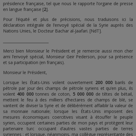
présidence française, tel que nous le rapporte l’organe de presse
en langue française [
2
].
Pour l’équité et plus de précisions, nous traduisons ici la
déclaration intégrale de l’envoyé spécial de la Syrie auprès des
Nations Unies, le Docteur Bachar al-Jaafari. [NdT].
_________________________
Merci bien Monsieur le Président et je remercie aussi mon cher
ami l’envoyé spécial, Monsieur Geir Pederson, pour sa présence
et sa participation (en français).
Monsieur le Président,
Lorsque les États-Unis volent ouvertement
200 000
barils de
pétrole par jour des champs de pétrole syriens et qu’en plus, ils
volent
400 000
tonnes de coton,
5 000 000
de têtes de bétail,
mettent le feu à des milliers d’hectares de champs de blé, se
vantent de diviser la Syrie et de délibérément affaiblir la valeur de
sa monnaie nationale; lorsque les États-Unis imposent des
mesures économiques coercitives visant à étouffer le peuple
syrien, occupent certaines parties de mon pays et protègent leur
partenaire turc occupant d’autres vastes parties de terres
syriennes ; et lorsque, néanmoins, ma collègue représentante des