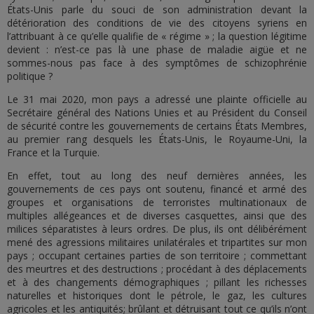
États-Unis parle du souci de son administration devant la
détérioration des conditions de vie des citoyens syriens en
l’attribuant à ce qu’elle qualifie de « régime » ; la question légitime
devient : n’est-ce pas là une phase de maladie aigüe et ne
sommes-nous pas face à des symptômes de schizophrénie
politique ?
Le 31 mai 2020, mon pays a adressé une plainte officielle au
Secrétaire général des Nations Unies et au Président du Conseil
de sécurité contre les gouvernements de certains États Membres,
au premier rang desquels les États-Unis, le Royaume-Uni, la
France et la Turquie.
En effet, tout au long des neuf dernières années, les
gouvernements de ces pays ont soutenu, financé et armé des
groupes et organisations de terroristes multinationaux de
multiples allégeances et de diverses casquettes, ainsi que des
milices séparatistes à leurs ordres. De plus, ils ont délibérément
mené des agressions militaires unilatérales et tripartites sur mon
pays ; occupant certaines parties de son territoire ; commettant
des meurtres et des destructions ; procédant à des déplacements
et à des changements démographiques ; pillant les richesses
naturelles et historiques dont le pétrole, le gaz, les cultures
agricoles et les antiquités; brûlant et détruisant tout ce qu’ils n’ont