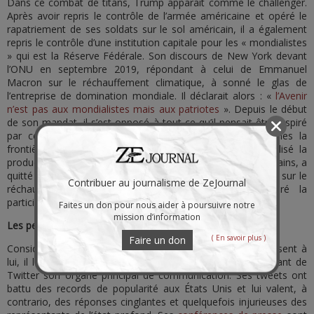
Dans ce combat de titans, Trump apparaît comme le challenger.
Après avoir repris le contrôle de l’armée américaine et opéré le
rapatriement de ses soldats sur le sol américain, il a également
repris le contrôle d’une institution capitale pour les « mondialistes
» qui est la Réserve Fédérale. Son discours de New York devant
l’ONU en septembre 2019, répondant à celui de Emmanuel
Macron sur le réchauffement climatique, à sonné le glas de
l’entreprise de domination mondiale. Il déclarait alors : «
l’Avenir
n’est pas aux mondialistes mais aux patriotes
». Depuis le début
de son mandat, il s’est opposé à tout ce qu’il pensait être inspiré
par ce projet de mondialisation, Il a rendu plus étanches la
frontière avec le Mexique et l’Amérique centrale, relocalisé la
production industrielle en redonnant de l’emploi aux Américains, a
quitté la COP 21 en mettant en doute l’action de l’Homme sur le
Contribuer au journalisme de ZeJournal
réchauffement climatique et plus récemment a retiré la
participation des États-Unis à l’OMS.
Faites un don pour nous aider à poursuivre notre
mission d’information
Les peuples s’opposent de plus en plus à la mondialisation
( En savoir plus )
Faire un don
Considéré comme « populiste » par les médias qui s’opposent à
lui, il leur a également livré un combat permanent en faisant de
Twitter son organe principal de communication. Ses tweets ont
battu des records de popularité aux États Unis et lui valent, à
contrario, des réponses cinglantes et quelquefois injurieuses des