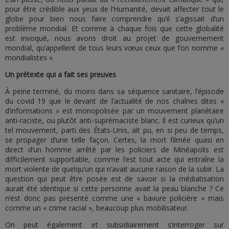
pour être crédible aux yeux de l’Humanité, devait affecter tout le
globe pour bien nous faire comprendre qu’il s’agissait d’un
problème mondial. Et comme à chaque fois que cette globalité
est invoqué, nous avons droit au projet de gouvernement
mondial, qu’appellent de tous leurs vœux ceux que l’on nomme «
mondialistes ».
Un prétexte qui a fait ses preuves
À peine terminé, du moins dans sa séquence sanitaire, l’épisode
du covid 19 que le devant de l’actualité de nos chaînes dites «
d’informations » est monopolisée par un mouvement planétaire
anti-raciste, ou plutôt anti-suprémaciste blanc. Il est curieux qu’un
tel mouvement, parti des États-Unis, ait pu, en si peu de temps,
se propager d’une telle façon. Certes, la mort filmée quasi en
direct d’un homme arrêté par les policiers de Minéapolis est
difficilement supportable, comme l’est tout acte qui entraîne la
mort violente de quelqu’un qui n’avait aucune raison de la subir. La
question qui peut être posée est de savoir si la médiatisation
aurait été identique si cette personne avait la peau blanche ? Ce
n’est donc pas présenté comme une « bavure policière » mais
comme un « crime racial », beaucoup plus mobilisateur.
On peut également et subsidiairement s’interroger sur