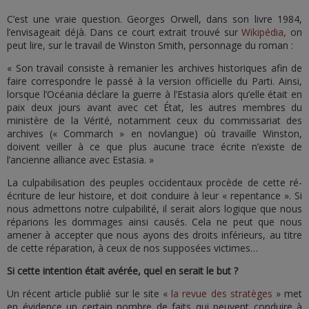
C’est une vraie question. Georges Orwell, dans son livre 1984,
l’envisageait déjà. Dans ce court extrait trouvé sur
Wikipédia,
on
peut lire, sur le travail de Winston Smith, personnage du roman :
« Son travail consiste à remanier les archives historiques afin de
faire correspondre le passé à la version officielle du Parti. Ainsi,
lorsque l’Océania déclare la guerre à l’Estasia alors qu’elle était en
paix deux jours avant avec cet État, les autres membres du
ministère de la Vérité, notamment ceux du commissariat des
archives (« Commarch » en novlangue) où travaille Winston,
doivent veiller à ce que plus aucune trace écrite n’existe de
l’ancienne alliance avec Estasia. »
La culpabilisation des peuples occidentaux procède de cette ré-
écriture de leur histoire, et doit conduire à leur « repentance ». Si
nous admettons notre culpabilité, il serait alors logique que nous
réparions les dommages ainsi causés. Cela ne peut que nous
amener à accepter que nous ayons des droits inférieurs, au titre
de cette réparation, à ceux de nos supposées victimes…
Si cette intention était avérée, quel en serait le but ?
Un récent article publié sur le site «
la revue des stratèges
» met
en évidence un certain nombre de faits qui peuvent conduire à