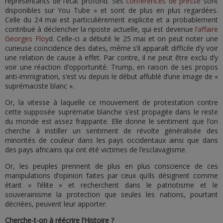
représentants de l’état profond. Ses
conférences de presse
sont
disponibles sur You Tube » et sont de plus en plus regardées.
Celle du 24 mai est particulièrement explicite et a probablement
contribué à déclencher la riposte actuelle, qui est devenue
l’affaire
Georges Floy
d. Celle-ci a débuté le 25 mai et on peut noter une
curieuse coïncidence des dates, même s’il apparaît difficile d’y voir
une relation de cause à effet. Par contre, il ne peut être exclu d’y
voir une réaction d’opportunité. Trump, en raison de ses propos
anti-immigration, s’est vu depuis le début affublé d’une image de «
suprémaciste blanc ».
Or, la vitesse à laquelle ce mouvement de protestation contre
cette supposée suprématie blanche s’est propagée dans le reste
du monde est assez frappante. Elle donne le sentiment que l’on
cherche à instiller un sentiment de révolte généralisée des
minorités de couleur dans les pays occidentaux ainsi que dans
des pays africains qui ont été victimes de l’esclavagisme.
Or, les peuples prennent de plus en plus conscience de ces
manipulations d’opinion faites par ceux qu’ils désignent comme
étant « l’élite » et recherchent dans le patriotisme et le
souverainisme la protection que seules les nations, pourtant
décriées, peuvent leur apporter.
Cherche-t-on à réécrire l’Histoire ?