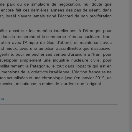
 de paix ou de simulacre de négociation, nul doute que
ait encore fait ces dernières années des pas de géant, dans
ier, Israël n’ayant jamais signé l’Accord de non prolifération
ête aussi sur les menées israéliennes à l’étranger pour
dans la recherche et le commerce liées au nucléaire: Iran,
ation avec l’Afrique du Sud d’abord, et maintenant avec
nd mieux, avec une ambition aussi illimitée que dissuasive,
rgentine, pour empêcher ses ventes d’uranium à l’Iran, pour
lopper simplement une industrie nucléaire civile, pour
 militairement la Patagonie, le tout dans l’opacité qui est en
dimensions de la créativité israélienne. L’édition française ne
es actualisées et une chronologie jusqu’en janvier 2019, un
française, minutieuse, a moins de lourdeur que l’original.
ume