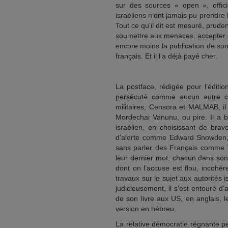
sur des sources « open », officie
israéliens n’ont jamais pu prendre 
Tout ce qu’il dit est mesuré, prudent
soumettre aux menaces, accepter e
encore moins la publication de son
français. Et il l’a déjà payé cher.
La postface, rédigée pour l’éditio
persécuté comme aucun autre ch
militaires, Censora et MALMAB, il
Mordechai Vanunu, ou pire. Il a bi
israélien, en choisissant de brave
d’alerte comme Edward Snowden,
sans parler des Français comme T
leur dernier mot, chacun dans son
dont on l’accuse est flou, incohé
travaux sur le sujet aux autorités 
judicieusement, il s’est entouré d
de son livre aux US, en anglais, l
version en hébreu.
La relative démocratie régnante pe