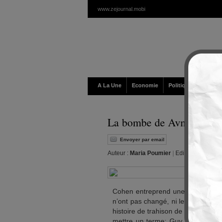
www.zejournal.mobi
A La Une
Economie
Politique / Géopolit
La bombe de Avner Cohen
Envoyer par email
Auteur :
Maria Poumier
|
Editeur :
Walt
|
Ma
Cohen entreprend une nouvelle offe
n’ont pas changé, ni les enjeux. En 
histoire de trahison de citoyens fr
mettre un terme: Guy Mollet, ma