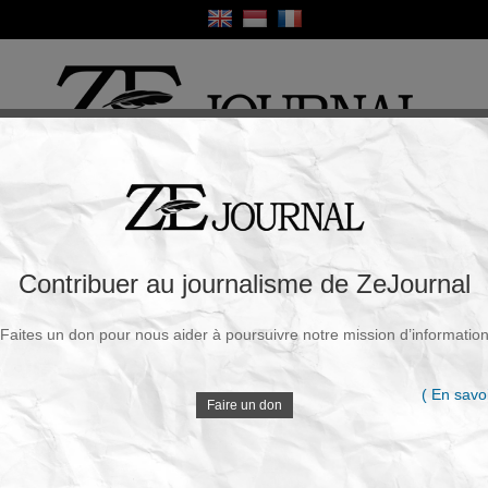
ique
Culture
Religion
Sport
France / Europe
Monde
Science et Sa
R
 arrive en France
Contribuer au journalisme de ZeJournal
Souscrire à la newsletter
Faites un don pour nous aider à poursuivre notre mission d’informatio
rdi, 02 Juin 2020 - 07h27
V
Avec la traduction française de son livre de 1998
( En savoi
Israël et la bombe, par les éditions Demi-Lune
, Avner
Faire un don
nsive tout-à-fait d’actualité, car les méthodes israéliennes
D
effet, l’histoire de l’armement nucléaire israélien, c’est une
ançais, depuis 1953 et malgré les efforts de De Gaulle pour y
is pas seulement, Bourgès-Maunoury, et apparemment tout