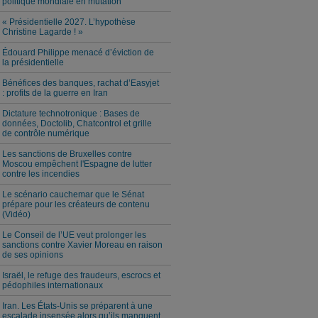
politique mondiale en mutation
« Présidentielle 2027. L’hypothèse
Christine Lagarde ! »
Édouard Philippe menacé d’éviction de
la présidentielle
Bénéfices des banques, rachat d’Easyjet
: profits de la guerre en Iran
Dictature technotronique : Bases de
données, Doctolib, Chatcontrol et grille
de contrôle numérique
Les sanctions de Bruxelles contre
Moscou empêchent l'Espagne de lutter
contre les incendies
Le scénario cauchemar que le Sénat
prépare pour les créateurs de contenu
(Vidéo)
Le Conseil de l’UE veut prolonger les
sanctions contre Xavier Moreau en raison
de ses opinions
Israël, le refuge des fraudeurs, escrocs et
pédophiles internationaux
Iran. Les États-Unis se préparent à une
escalade insensée alors qu’ils manquent