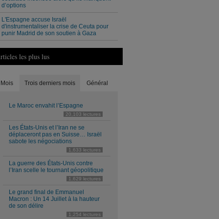
d’options
L'Espagne accuse Israël
d'instrumentaliser la crise de Ceuta pour
punir Madrid de son soutien à Gaza
rticles les plus lus
Mois
Trois derniers mois
Général
Le Maroc envahit l’Espagne
20,103 lectures
Les États-Unis et l’Iran ne se
déplaceront pas en Suisse… Israël
sabote les négociations
1,633 lectures
La guerre des États-Unis contre
l’Iran scelle le tournant géopolitique
1,629 lectures
Le grand final de Emmanuel
Macron : Un 14 Juillet à la hauteur
de son délire
1,254 lectures