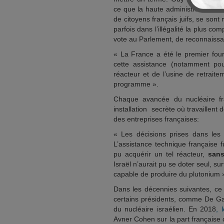
ce que la haute administration, l
de citoyens français juifs, se sont
parfois dans l’illégalité la plus c
vote au Parlement, de reconnaissan
« La France a été le premier four
cette assistance (notamment pour
réacteur et de l’usine de retrait
programme ».
Chaque avancée du nucléaire f
installation secrète où travaillent
des entreprises françaises:
« Les décisions prises dans les a
L’assistance technique française fu
pu acquérir un tel réacteur,
sans
Israël n’aurait pu se doter seul, su
capable de produire du plutonium »
Dans les décennies suivantes, ce s
certains présidents, comme De Gau
du nucléaire israélien. En 2018
, 
Avner Cohen sur la part française 