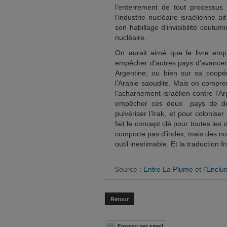
l’enterrement de tout processus
l’industrie nucléaire israélienne 
son habillage d’invisibilité coutum
nucléaire.
On aurait aimé que le livre enqu
empêcher d’autres pays d’avancer 
Argentine; ou bien sur sa coopér
l’Arabie saoudite. Mais on compre
l’acharnement israélien contre l’A
empêcher ces deux pays de déve
pulvériser l’Irak, et pour coloniser
fait le concept clé pour toutes les 
comporte pas d’index, mais des not
outil inestimable. Et la traduction 
- Source :
Entre La Plume et l'Encl
Retour
Envoyer par email