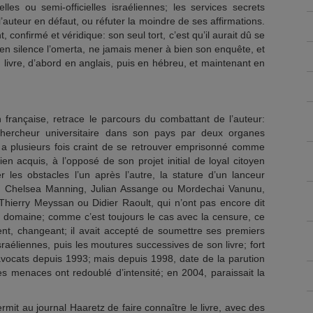
lles ou semi-officielles israéliennes; les services secrets
l’auteur en défaut, ou réfuter la moindre de ses affirmations.
, confirmé et véridique: son seul tort, c’est qu’il aurait dû se
n silence l’omerta, ne jamais mener à bien son enquête, et
 livre, d’abord en anglais, puis en hébreu, et maintenant en
n française, retrace le parcours du combattant de l’auteur:
ercheur universitaire dans son pays par deux organes
 a plusieurs fois craint de se retrouver emprisonné comme
en acquis, à l’opposé de son projet initial de loyal citoyen
r les obstacles l’un après l’autre, la stature d’un lanceur
 Chelsea Manning, Julian Assange ou Mordechai Vanunu,
hierry Meyssan ou Didier Raoult, qui n’ont pas encore dit
 domaine; comme c’est toujours le cas avec la censure, ce
rent, changeant; il avait accepté de soumettre ses premiers
israéliennes, puis les moutures successives de son livre; fort
’avocats depuis 1993; mais depuis 1998, date de la parution
es menaces ont redoublé d’intensité; en 2004, paraissait la
rmit au journal Haaretz de faire connaître le livre, avec des