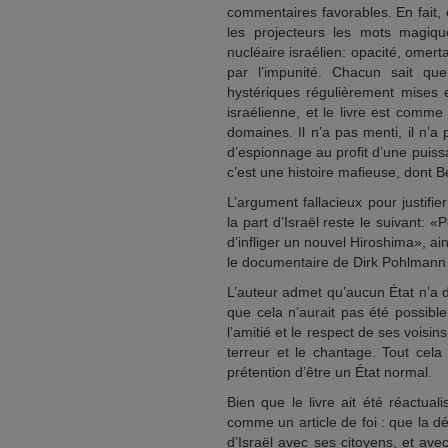
commentaires favorables. En fait, c
les projecteurs les mots magiq
nucléaire israélien: opacité, omer
par l’impunité. Chacun sait qu
hystériques régulièrement mises en
israélienne, et le livre est comme
domaines. Il n’a pas menti, il n’a p
d’espionnage au profit d’une puiss
c’est une histoire mafieuse, dont B
L’argument fallacieux pour justif
la part d’Israël reste le suivant: 
d’infliger un nouvel Hiroshima», a
le documentaire de Dirk Pohlmann I
L’auteur admet qu’aucun État n’a 
que cela n’aurait pas été possibl
l’amitié et le respect de ses voisi
terreur et le chantage. Tout cela
prétention d’être un État normal.
Bien que le livre ait été réactual
comme un article de foi : que la dé
d’Israël avec ses citoyens, et av