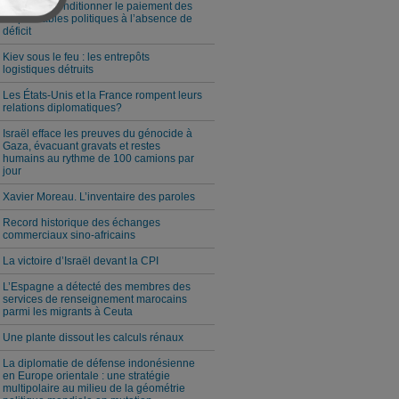
Milei veut conditionner le paiement des
responsables politiques à l’absence de
déficit
Kiev sous le feu : les entrepôts
logistiques détruits
Les États-Unis et la France rompent leurs
relations diplomatiques?
Israël efface les preuves du génocide à
Gaza, évacuant gravats et restes
humains au rythme de 100 camions par
jour
Xavier Moreau. L’inventaire des paroles
Record historique des échanges
commerciaux sino-africains
La victoire d’Israël devant la CPI
L’Espagne a détecté des membres des
services de renseignement marocains
parmi les migrants à Ceuta
Une plante dissout les calculs rénaux
La diplomatie de défense indonésienne
en Europe orientale : une stratégie
multipolaire au milieu de la géométrie