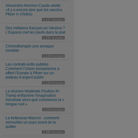
Alexandra Henrion-Caude alerte :
«Il y a encore pire que les vaccins
Pfizer !» (Vidéo)
1,217 lectures
Des militaires français en Ukraine ?
L’Express met les pieds dans le plat
1,157 lectures
Chimiotherapie une arnaque
mortelle
1,140 lectures
Les contrats enfin publiés :
Comment l’Union européenne a
offert l’Europe à Pfizer sur un
plateau d’argent public
1,132 lectures
La réunion trilatérale Poutine-Xi-
Trump enflamme l'imagination
mondiale alors que commence la «
longue nuit »
1,116 lectures
La forteresse Macron : comment
verrouiller un pays avant de le
quitter
1,083 lectures