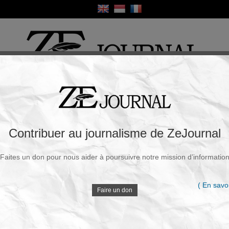
ique
Culture
Religion
Sport
France / Europe
Monde
Science et Sa
R
annexer des pans de la Cisjordanie occupée,
Contribuer au journalisme de ZeJournal
yahou
Faites un don pour nous aider à poursuivre notre mission d’informatio
Souscrire à la newsletter
V
i, 18 Mai 2020 - 07h44
( En savoi
Faire un don
Le Premier ministre israélien Benjamin
Netanyahou a annoncé le 17 mai la mise en place,
D
 stratégie visant à appliquer le plan de paix israélo-
t d’annexer des pans de la Cisjordanie.