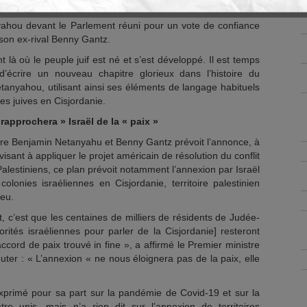
s de la Cisjordanie occupée, a déclaré le 17 mai le Premier
yahou devant le Parlement réuni pour un vote de confiance
son ex-rival Benny Gantz.
ont là où le peuple juif est né et s’est développé. Il est temps
 d’écrire un nouveau chapitre glorieux dans l’histoire du
tanyahou, utilisant ainsi ses éléments de langage habituels
es juives en Cisjordanie.
approchera » Israël de la « paix »
tre Benjamin Netanyahu et Benny Gantz prévoit l’annonce, à
e visant à appliquer le projet américain de résolution du conflit
 Palestiniens, ce plan prévoit notamment l’annexion par Israël
olonies israéliennes en Cisjordanie, territoire palestinien
reu.
it, c’est que les centaines de milliers de résidents de Judée-
orités israéliennes pour parler de la Cisjordanie] resteront
accord de paix trouvé in fine », a affirmé le Premier ministre
outer : « L’annexion « ne nous éloignera pas de la paix, elle
xprimé pour sa part sur la pandémie de Covid-19 et sur la
tre unis, mais n’a rien dit sur l’annexion de territoires