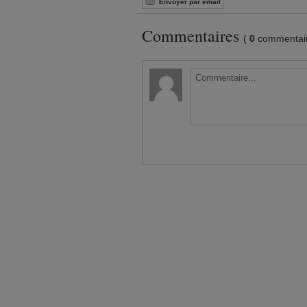
Envoyer par email
Commentaires
(
0
commentair