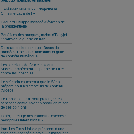
politique mondiale en mutation
« Présidentielle 2027. L’hypothèse
Christine Lagarde ! »
Édouard Philippe menacé d’éviction de
la présidentielle
Bénéfices des banques, rachat d’Easyjet
: profits de la guerre en Iran
Dictature technotronique : Bases de
données, Doctolib, Chatcontrol et grille
de contrôle numérique
Les sanctions de Bruxelles contre
Moscou empêchent l'Espagne de lutter
contre les incendies
Le scénario cauchemar que le Sénat
prépare pour les créateurs de contenu
(Vidéo)
Le Conseil de l’UE veut prolonger les
sanctions contre Xavier Moreau en raison
de ses opinions
Israël, le refuge des fraudeurs, escrocs et
pédophiles internationaux
Iran. Les États-Unis se préparent à une
escalade insensée alors qu’ils manquent