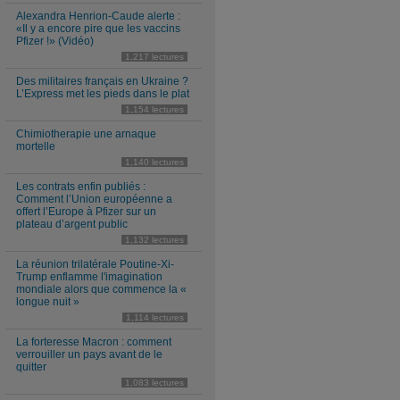
Alexandra Henrion-Caude alerte :
«Il y a encore pire que les vaccins
Pfizer !» (Vidéo)
1,217 lectures
Des militaires français en Ukraine ?
L’Express met les pieds dans le plat
1,154 lectures
Chimiotherapie une arnaque
mortelle
1,140 lectures
Les contrats enfin publiés :
Comment l’Union européenne a
offert l’Europe à Pfizer sur un
plateau d’argent public
1,132 lectures
La réunion trilatérale Poutine-Xi-
Trump enflamme l'imagination
mondiale alors que commence la «
longue nuit »
1,114 lectures
La forteresse Macron : comment
verrouiller un pays avant de le
quitter
1,083 lectures