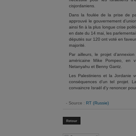
cisjordaniens.
Dans la foulée de la prise de pa
approuvé le gouvernement d’unio
ainsi fin à la plus longue crise pol
en date du 14 mai, les parlementai
députés sur 120 ont voté en faveur
majorité.
Par ailleurs, le projet d’annexio
américaine Mike Pompeo, en vis
Netanyahu et Benny Gantz.
Les Palestiniens et la Jordanie 
conséquences d’un tel projet. L
convaincre Israël d’y renoncer pou
- Source :
RT (Russie)
Retour