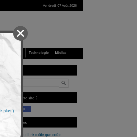
Vendredi, 07 Août 2026
nté
Société
Technologie
Médias
echerche
n
ous aimez notre site ?
(230 K)
r plus )
erniers Articles
Un budget équilibré coûte que coûte :