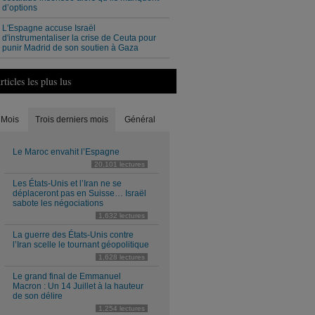
d’options
L'Espagne accuse Israël
d'instrumentaliser la crise de Ceuta pour
punir Madrid de son soutien à Gaza
rticles les plus lus
Mois
Trois derniers mois
Général
Le Maroc envahit l’Espagne
20,101 lectures
Les États-Unis et l’Iran ne se
déplaceront pas en Suisse… Israël
sabote les négociations
1,632 lectures
La guerre des États-Unis contre
l’Iran scelle le tournant géopolitique
1,628 lectures
Le grand final de Emmanuel
Macron : Un 14 Juillet à la hauteur
de son délire
1,254 lectures