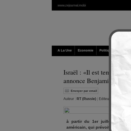
www.zejournal.mobi
A La Une
Economie
Politique / Géopolit
Israël : «Il est temps» d'
annonce Benjamin Netan
Envoyer par email
Auteur :
RT (Russie)
|
Editeur :
Walt
|
Lund
à partir du 1er juillet, d’une
américain, qui prévoit notammen