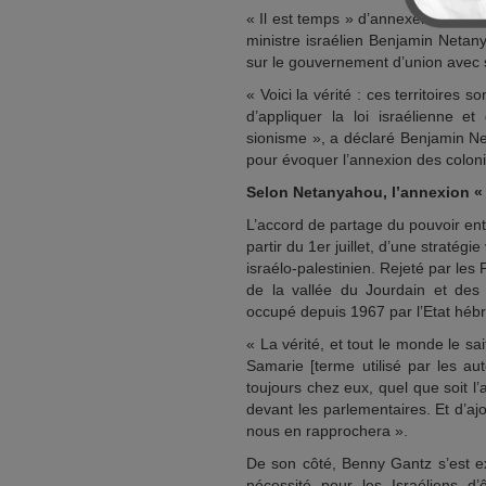
« Il est temps » d’annexer des pan
ministre israélien Benjamin Netan
sur le gouvernement d’union avec 
« Voici la vérité : ces territoires s
d’appliquer la loi israélienne et
sionisme », a déclaré Benjamin Ne
pour évoquer l’annexion des coloni
Selon Netanyahou, l’annexion « r
L’accord de partage du pouvoir en
partir du 1er juillet, d’une stratégi
israélo-palestinien. Rejeté par les
de la vallée du Jourdain et des c
occupé depuis 1967 par l’Etat héb
« La vérité, et tout le monde le sa
Samarie [terme utilisé par les aut
toujours chez eux, quel que soit l’
devant les parlementaires. Et d’aj
nous en rapprochera ».
De son côté, Benny Gantz s’est e
nécessité pour les Israéliens d’ê