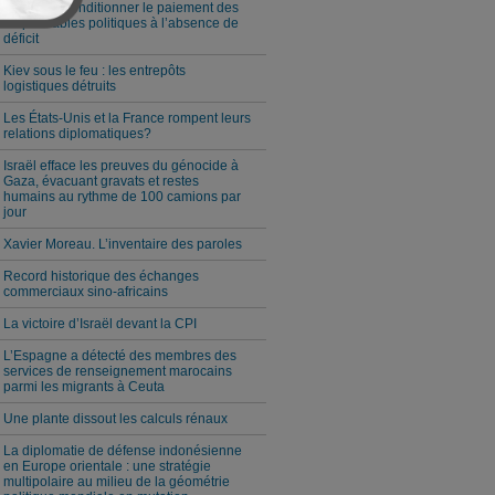
Milei veut conditionner le paiement des
responsables politiques à l’absence de
déficit
Kiev sous le feu : les entrepôts
logistiques détruits
Les États-Unis et la France rompent leurs
relations diplomatiques?
Israël efface les preuves du génocide à
Gaza, évacuant gravats et restes
humains au rythme de 100 camions par
jour
Xavier Moreau. L’inventaire des paroles
Record historique des échanges
commerciaux sino-africains
La victoire d’Israël devant la CPI
L’Espagne a détecté des membres des
services de renseignement marocains
parmi les migrants à Ceuta
Une plante dissout les calculs rénaux
La diplomatie de défense indonésienne
en Europe orientale : une stratégie
multipolaire au milieu de la géométrie