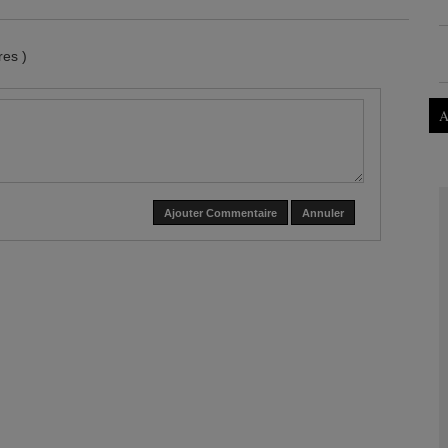
es )
A
Ajouter Commentaire
Annuler