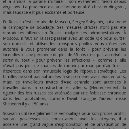
et a annulé la parade militaire – son événement favori depuis
vingt ans. La prudence est une bonne qualité chez un dirigeant,
mais l’audace est plus excitante et porteuse.
En Russie, c’est le maire de Moscou, Sergey Sobyanin, qui a mené
la campagne de bouclage. Ses mesures strictes n’ont pas été
reproduites ailleurs en Russie, malgré ses admonestations. À
Moscou, il faut un laissez-passer avec un code QR pour quitter
son domicile et utiliser les transports publics. Vous n’êtes pas
autorisé à vous promener dans la forêt « pour prévenir les
incendies ». Une personne de plus de 65 ans n’est pas autorisée à
sortir du tout « pour prévenir les infections », comme si elle
n’avait pas plus de chances de mourir par manque d’air frais et
d’exercice dans son minuscule logis de l’époque soviétique. Les
familles ne sont pas autorisées à se promener avec leurs enfants,
mais les travailleurs invités d’Asie centrale sont autorisés à
travailler dans la construction et ailleurs. (Heureusement, la
rigueur des lois russes est atténuée par une faiblesse chronique
dans leur application, comme l’avait souligné l’auteur russe
Shchedrin il y a 150 ans).
Sobyanin utilise également le verrouillage pour son propre profit :
sautant par-dessus les consultations avec les citoyens, il a
accéléré une grand vague d’expropriation et de privatisation de