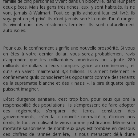
famille de cinq personnes vivant dans un bidonville, dans leur petit
deux pièces. Mais les gens très riches, eux, y sont habitués. Ils ne
vont jamais à Walmart. Tout ce qu’ils achètent leur est livré. Ils
voyagent en jet privé. Ils n’ont jamais serré la main d’un étranger.
Ils vivent dans des résidences fermées. Ils sont naturellement
auto-isolés.
Pour eux, le confinement signifie une nouvelle prospérité. Si vous
en êtes à votre dernier dollar, vous serez probablement ravis
d’apprendre que les milliardaires américains ont ajouté 280
milliards de dollars à leurs comptes grâce au confinement, et
qu’ils en valent maintenant 3,3 trillions. Ils aiment tellement le
confinement qu’ils considèrent les opposants comme des tenants
de la suprématie blanche et des « nazis », la pire étiquette qu’ils
puissent imaginer.
L’état d’urgence sanitaire, c’est trop bon, pour ceux qui ont la
responsabilité des populations. Ils s’empressent de faire adopter
des règlements, s’emparer de terres, constituer des
gouvernements, créer la « nouvelle normalité », éliminer nos
droits, le tout en utilisant le virus comme justification. Même si la
mortalité saisonnière de nombreux pays est tombée en dessous
des chiffres de l’année dernière, ils nous menacent déjà d’une