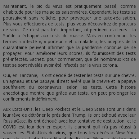
Maintenant, le pic du virus est pratiquement passé, comme
d’habitude pour les maladies saisonnières. Cependant, les tests se
poursuivent sans relâche, pour provoquer une auto-réalisation.
Plus vous effectuerez de tests, plus vous découvrirez de porteurs
de virus. Ce n’est pas très important, ni pertinent d’ailleurs : la
Suède a échappé aux tests de masse. Mais en confondant les
termes « infecté », « porteur » et « malade », les adeptes de la
quarantaine peuvent affirmer que la pandémie continue de se
propager. Pour améliorer leurs scores, ils fournissent des tests
pré-infectés. Sachez, pour commencer, que de nombreux kits de
test se sont révélés avoir été infectés par le virus corona.
Oui, en Tanzanie, ils ont décidé de tester les tests sur une chèvre,
un agneau et une papaye. Il s’est avéré que la chèvre et la papaye
souffraient du coronavirus, selon les tests. Cette histoire
anecdotique montre que grâce aux tests, on peut prolonger les
confinements indéfiniment.
Aux États-Unis, les Deep Pockets et le Deep State sont unis dans
leur rêve de détrôner le président Trump. Ils ont échoué avec leur
RussiaGate, ils ont échoué avec leur tentative de destitution, et le
COVID est leur dernier espoir. Ils clament qu’il n’a pas réussi à
sauver les États-Unis du virus, que tous les décès à New York
sont de sa faute. Un éditorial du Boston Globe a déclaré que