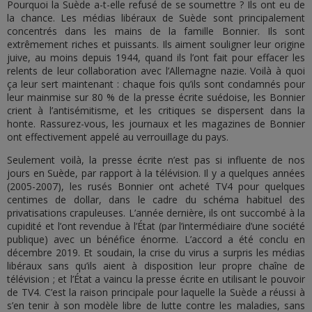
Pourquoi la Suède a-t-elle refusé de se soumettre ? Ils ont eu de
la chance. Les médias libéraux de Suède sont principalement
concentrés dans les mains de la famille Bonnier. Ils sont
extrêmement riches et puissants. Ils aiment souligner leur origine
juive, au moins depuis 1944, quand ils l’ont fait pour effacer les
relents de leur collaboration avec l’Allemagne nazie. Voilà à quoi
ça leur sert maintenant : chaque fois qu’ils sont condamnés pour
leur mainmise sur 80 % de la presse écrite suédoise, les Bonnier
crient à l’antisémitisme, et les critiques se dispersent dans la
honte. Rassurez-vous, les journaux et les magazines de Bonnier
ont effectivement appelé au verrouillage du pays.
Seulement voilà, la presse écrite n’est pas si influente de nos
jours en Suède, par rapport à la télévision. Il y a quelques années
(2005-2007), les rusés Bonnier ont acheté TV4 pour quelques
centimes de dollar, dans le cadre du schéma habituel des
privatisations crapuleuses. L’année dernière, ils ont succombé à la
cupidité et l’ont revendue à l’État (par l’intermédiaire d’une société
publique) avec un bénéfice énorme. L’accord a été conclu en
décembre 2019. Et soudain, la crise du virus a surpris les médias
libéraux sans qu’ils aient à disposition leur propre chaîne de
télévision ; et l’État a vaincu la presse écrite en utilisant le pouvoir
de TV4. C’est la raison principale pour laquelle la Suède a réussi à
s’en tenir à son modèle libre de lutte contre les maladies, sans