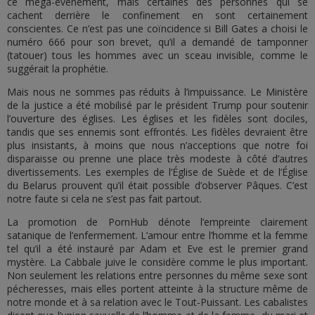
ce méga-événement, mais certaines des personnes qui se
cachent derrière le confinement en sont certainement
conscientes. Ce n’est pas une coïncidence si Bill Gates a choisi le
numéro 666 pour son brevet, qu’il a demandé de tamponner
(tatouer) tous les hommes avec un sceau invisible, comme le
suggérait la prophétie.
Mais nous ne sommes pas réduits à l’impuissance. Le Ministère
de la justice a été mobilisé par le président Trump pour soutenir
l’ouverture des églises. Les églises et les fidèles sont dociles,
tandis que ses ennemis sont effrontés. Les fidèles devraient être
plus insistants, à moins que nous n’acceptions que notre foi
disparaisse ou prenne une place très modeste à côté d’autres
divertissements. Les exemples de l’Église de Suède et de l’Église
du Belarus prouvent qu’il était possible d’observer Pâques. C’est
notre faute si cela ne s’est pas fait partout.
La promotion de PornHub dénote l’empreinte clairement
satanique de l’enfermement. L’amour entre l’homme et la femme
tel qu’il a été instauré par Adam et Eve est le premier grand
mystère. La Cabbale juive le considère comme le plus important.
Non seulement les relations entre personnes du même sexe sont
pécheresses, mais elles portent atteinte à la structure même de
notre monde et à sa relation avec le Tout-Puissant. Les cabalistes