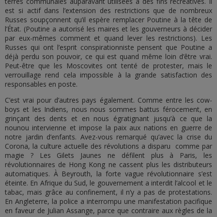
terres communales auparavant utilisées à des fins récréatives. Il
est si actif dans l’extension des restrictions que de nombreux
Russes soupçonnent qu’il espère remplacer Poutine à la tête de
l’État. (Poutine a autorisé les maires et les gouverneurs à décider
par eux-mêmes comment et quand lever les restrictions). Les
Russes qui ont l’esprit conspirationniste pensent que Poutine a
déjà perdu son pouvoir, ce qui est quand même loin d’être vrai.
Peut-être que les Moscovites ont tenté de protester, mais le
verrouillage rend cela impossible à la grande satisfaction des
responsables en poste.
C’est vrai pour d’autres pays également. Comme entre les cow-
boys et les Indiens, nous nous sommes battus férocement, en
grinçant des dents et en nous égratignant jusqu’à ce que la
nounou intervienne et impose la paix aux nations en guerre de
notre jardin d’enfants. Avez-vous remarqué qu’avec la crise du
Corona, la culture actuelle des révolutions a disparu comme par
magie ? Les Gilets Jaunes ne défilent plus à Paris, les
révolutionnaires de Hong Kong ne cassent plus les distributeurs
automatiques. À Beyrouth, la forte vague révolutionnaire s’est
éteinte. En Afrique du Sud, le gouvernement a interdit l’alcool et le
tabac, mais grâce au confinement, il n’y a pas de protestations.
En Angleterre, la police a interrompu une manifestation pacifique
en faveur de Julian Assange, parce que contraire aux règles de la