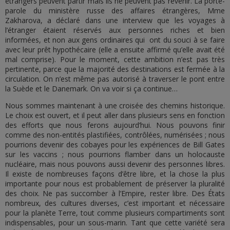
étrangers peuvent partir mais ils ne peuvent pas revenir. La porte-
parole du ministère russe des affaires étrangères, Mme
Zakharova, a déclaré dans une interview que les voyages à
l’étranger étaient réservés aux personnes riches et bien
informées, et non aux gens ordinaires qui ont du souci à se faire
avec leur prêt hypothécaire (elle a ensuite affirmé qu’elle avait été
mal comprise). Pour le moment, cette ambition n’est pas très
pertinente, parce que la majorité des destinations est fermée à la
circulation. On n’est même pas autorisé à traverser le pont entre
la Suède et le Danemark. On va voir si ça continue…
Nous sommes maintenant à une croisée des chemins historique.
Le choix est ouvert, et il peut aller dans plusieurs sens en fonction
des efforts que nous ferons aujourd’hui. Nous pouvons finir
comme des non-entités plastifiées, contrôlées, numérisées ; nous
pourrions devenir des cobayes pour les expériences de Bill Gates
sur les vaccins ; nous pourrions flamber dans un holocauste
nucléaire, mais nous pouvons aussi devenir des personnes libres.
Il existe de nombreuses façons d’être libre, et la chose la plus
importante pour nous est probablement de préserver la pluralité
des choix. Ne pas succomber à l’Empire, rester libre. Des États
nombreux, des cultures diverses, c’est important et nécessaire
pour la planète Terre, tout comme plusieurs compartiments sont
indispensables, pour un sous-marin. Tant que cette variété sera