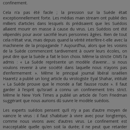
confinement.
Cela n’a pas été facile ; la pression sur la Suède était
exceptionnellement forte. Les médias main stream ont publié des
milliers d’articles dans lesquels ils prédisaient que les Suédois
allaient mourir en masse à cause du virus. Les Suédois ont été
vilipendés pour avoir sacrifié leurs personnes âgées. Rien de tout
cela n’était vrai, mais depuis quand la vérité interfère-t-elle avec la
machinerie de la propagande ? Aujourd’hui, alors que les voisins
de la Suède commencent tardivement à ouvrir leurs écoles, on
peut dire que la Suède a fait le bon choix. Même la stricte OMS l’a
admis : « La Suède représente un modèle d’avenir… si nous
voulons revenir à une société dans laquelle nous n’ayons pas
d’enfermement ». Même le principal journal libéral israélien
Haaretz a publié un long article du virologiste Eyal Shahar, intitulé
« La Suède prouve que le monde a fait fausse route ». Il faut
garder à l’esprit qu’Israël a connu un confinement très strict.
Même le New York Times a publié un article de Tom Friedman
suggérant que nous aurions dû suivre le modèle suédois.
Les experts suédois pensent qu’il n’y a pas d’autre moyen de
vaincre le virus : il faut s’habituer à vivre avec pour longtemps,
comme nous vivons avec d’autres virus. Le confinement est
inacceptable quelle qu’en soit la durée; il ne peut que retarder