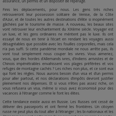
assurance, un permis et un dispositif de repérage.
Finis les déplacements, pour nous. Les gens très riches
retrouveront leur possession solitaire de Venise, de la Côte
d’Azur, et de toutes les autres destinations d’élite si inopinément
gâchées par le tourisme de masse. A nouveau, les beaux sites
vont retrouver leur enchantement du XIXème siècle. Voyager est
un luxe, et les gens ordinaires ne méritent pas le luxe. Ils ont
essayé de nous en tenir à l’écart en rendant les voyages aussi
désagréables que possible avec les fouilles corporelles, mais cela
n’a pas suffi. Si cette pandémie mondiale ne nous arrête pas, ils
vont tout simplement nous couper les vivres. Vous aimeriez,
vous, que des hordes d’Allemands ivres, d’Indiens arrivistes et de
Chinois impénétrables envahissent vos plages préférées et vos
refuges de montagne cachés ? Les riches non plus, et ce sont eux
qui font les règles. Nous aurons besoin d’un visa et d’un permis
pour aller partout, et nos déclarations d’impôts devront justifier
pleinement nos dépenses. Et si vous n’êtes pas assez riche, on
vous refusera un visa, même si vous avez économisé pour des
vacances à l’étranger comme le font les élites.
Cette tendance existe aussi en Russie. Les Russes ont cessé de
délivrer des passeports et ont fermé les frontières. Un citoyen
russe ne peut plus du tout aller à l’étranger ; les bi-nationaux et les