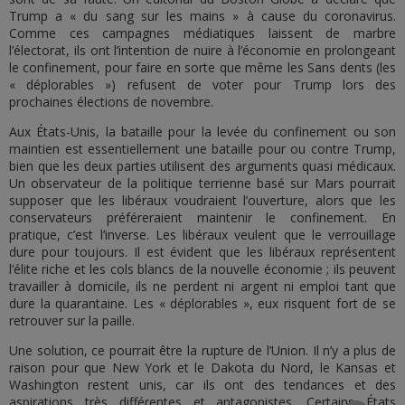
Trump a « du sang sur les mains » à cause du coronavirus.
Comme ces campagnes médiatiques laissent de marbre
l’électorat, ils ont l’intention de nuire à l’économie en prolongeant
le confinement, pour faire en sorte que même les Sans dents (les
« déplorables ») refusent de voter pour Trump lors des
prochaines élections de novembre.
Aux États-Unis, la bataille pour la levée du confinement ou son
maintien est essentiellement une bataille pour ou contre Trump,
bien que les deux parties utilisent des arguments quasi médicaux.
Un observateur de la politique terrienne basé sur Mars pourrait
supposer que les libéraux voudraient l’ouverture, alors que les
conservateurs préféreraient maintenir le confinement. En
pratique, c’est l’inverse. Les libéraux veulent que le verrouillage
dure pour toujours. Il est évident que les libéraux représentent
l’élite riche et les cols blancs de la nouvelle économie ; ils peuvent
travailler à domicile, ils ne perdent ni argent ni emploi tant que
dure la quarantaine. Les « déplorables », eux risquent fort de se
retrouver sur la paille.
Une solution, ce pourrait être la rupture de l’Union. Il n’y a plus de
raison pour que New York et le Dakota du Nord, le Kansas et
Washington restent unis, car ils ont des tendances et des
aspirations très différentes et antagonistes. Certains États