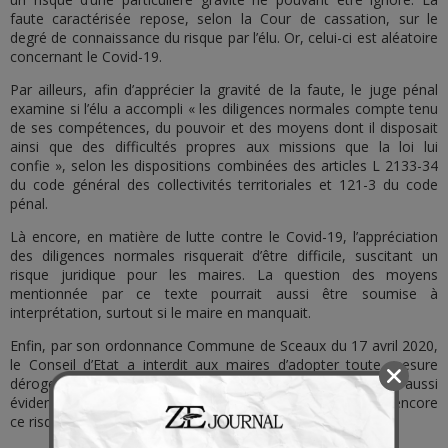
faute caractérisée repose, selon la Cour de cassation, sur le
degré de connaissance du risque par l’élu. Or, celui-ci est aléatoire
concernant le Covid-19.
Par ailleurs, afin d’apprécier la gravité de la faute, le juge pénal
examine si l’élu a accompli « les diligences normales compte tenu
de ses compétences, du pouvoir et des moyens dont il disposait
ainsi que des difficultés propres aux missions que la loi lui
confie », selon les dispositions combinées des articles L 2133-34
du code général des collectivités territoriales et 121-3 du code
pénal.
Là encore, en matière de lutte contre le Covid-19, l’appréciation
des diligences normales risquerait d’être difficile, suscitant un
risque juridique pour les maires. La question des moyens
mentionnée par ce texte pourrait aussi être soumise à
interprétation, surtout si le maire en manquait.
Enfin, par son ordonnance Commune de Sceaux du 17 avril 2020,
le Conseil d’Etat a interdit aux maires d’adopter toute mesure
dérogeant au cadre national, y compris une mesure aussi
évidente que l’obligation du port du masque, ce qui accroît encore
ce risque pénal évoqué.