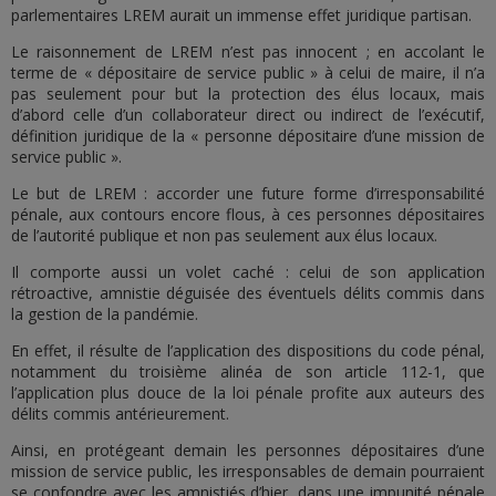
parlementaires LREM aurait un immense effet juridique partisan.
Le raisonnement de LREM n’est pas innocent ; en accolant le
terme de « dépositaire de service public » à celui de maire, il n’a
pas seulement pour but la protection des élus locaux, mais
d’abord celle d’un collaborateur direct ou indirect de l’exécutif,
définition juridique de la « personne dépositaire d’une mission de
service public ».
Le but de LREM : accorder une future forme d’irresponsabilité
pénale, aux contours encore flous, à ces personnes dépositaires
de l’autorité publique et non pas seulement aux élus locaux.
Il comporte aussi un volet caché : celui de son application
rétroactive, amnistie déguisée des éventuels délits commis dans
la gestion de la pandémie.
En effet, il résulte de l’application des dispositions du code pénal,
notamment du troisième alinéa de son article 112-1, que
l’application plus douce de la loi pénale profite aux auteurs des
délits commis antérieurement.
Ainsi, en protégeant demain les personnes dépositaires d’une
mission de service public, les irresponsables de demain pourraient
se confondre avec les amnistiés d’hier, dans une impunité pénale