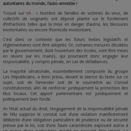
autoritaires du monde, l’auto-amnistie !
Trouvé sur
VA
: « Nombre de familles de victimes du virus, de
collectifs de soignants ont déposé plainte sur le fondement
d’infractions telles que la mise en danger d’autrui, les blessures
involontaires ou encore l’homicide involontaire.
C’est dans ce contexte que les futurs textes législatifs et
réglementaires vont être adoptés. Or, certaines mesures décidées
par le gouvernement, dont l’ouverture des écoles, vont être mises
en œuvre par les maires, qui pourraient donc engager leur
responsabilité, y compris pénale, en cas de défaillances.
La majorité sénatoriale, essentiellement composée du groupe
Les Républicains, a donc prévu, devant le silence du texte sur ce
sujet, soit de l’amender soit de le soumettre au Conseil
constitutionnel, afin de renforcer juridiquement la protection des
élus locaux. Cet apport parlementaire est juridiquement et
politiquement bien fondé.
En l’état actuel du droit, l’engagement de la responsabilité pénale
de l’élu suppose le constat soit d’une violation manifestement
délibérée d’une obligation particulière de prudence ou de sécurité
prévue par la loi, soit d’une faute caractérisée exposant autrui à
un risque d’une particulière gravité ne pouvant être ignoré. La