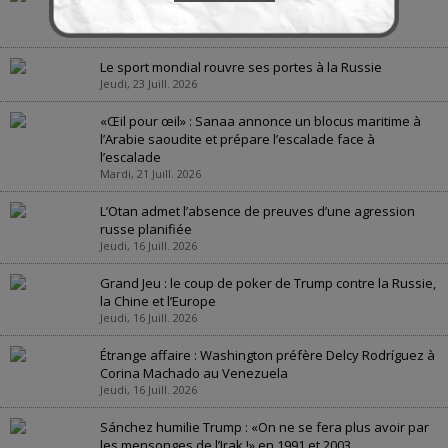
géopolitique
Jeudi, 23 Juill. 2026
Le sport mondial rouvre ses portes à la Russie
Jeudi, 23 Juill. 2026
«Œil pour œil» : Sanaa annonce un blocus maritime à
l’Arabie saoudite et prépare l’escalade face à
l’escalade
Mardi, 21 Juill. 2026
L’Otan admet l’absence de preuves d’une agression
russe planifiée
Jeudi, 16 Juill. 2026
Grand Jeu : le coup de poker de Trump contre la Russie,
la Chine et l’Europe
Jeudi, 16 Juill. 2026
Étrange affaire : Washington préfère Delcy Rodríguez à
Corina Machado au Venezuela
Jeudi, 16 Juill. 2026
Sánchez humilie Trump : «On ne se fera plus avoir par
les mensonges de l’Irak !» en 1991 et 2003