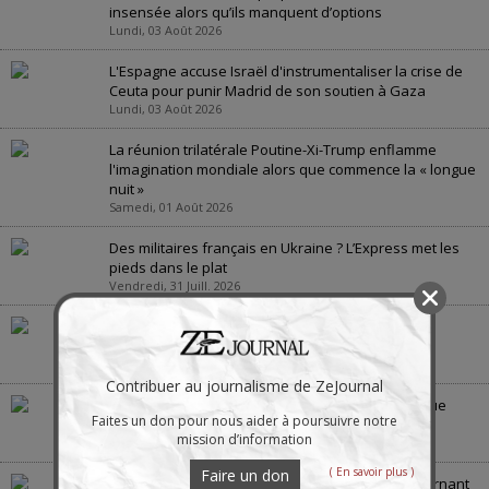
insensée alors qu’ils manquent d’options
Lundi, 03 Août 2026
L'Espagne accuse Israël d'instrumentaliser la crise de
Ceuta pour punir Madrid de son soutien à Gaza
Lundi, 03 Août 2026
La réunion trilatérale Poutine-Xi-Trump enflamme
l'imagination mondiale alors que commence la « longue
nuit »
Samedi, 01 Août 2026
Des militaires français en Ukraine ? L’Express met les
pieds dans le plat
Vendredi, 31 Juill. 2026
Quelles seront les conséquences de la menace
européenne de voler le pétrole russe
Jeudi, 30 Juill. 2026
Contribuer au journalisme de ZeJournal
La guerre en Ukraine : « la bataille de Crimée », vue
Faites un don pour nous aider à poursuivre notre
depuis la Crimée
mission d’information
Jeudi, 30 Juill. 2026
( En savoir plus )
Faire un don
La guerre des États-Unis contre l’Iran scelle le tournant