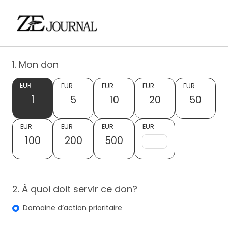
1. Mon don
EUR
EUR
EUR
EUR
EUR
1
5
10
20
50
EUR
EUR
EUR
EUR
100
200
500
2. À quoi doit servir ce don?
Domaine d’action prioritaire