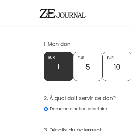
1. Mon don
EUR
EUR
EUR
1
5
10
2. À quoi doit servir ce don?
Domaine d’action prioritaire
3. Détails du paiement