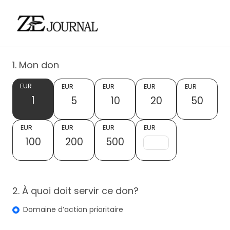
1. Mon don
EUR
EUR
EUR
EUR
EUR
1
5
10
20
50
EUR
EUR
EUR
EUR
100
200
500
2. À quoi doit servir ce don?
Domaine d’action prioritaire