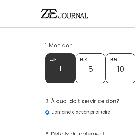
1. Mon don
EUR
EUR
EUR
1
5
10
2. À quoi doit servir ce don?
Domaine d’action prioritaire
3. Détails du paiement