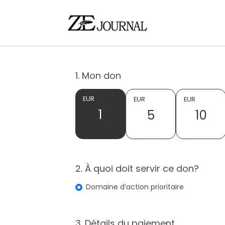
1. Mon don
EUR
EUR
EUR
1
5
10
2. À quoi doit servir ce don?
Domaine d’action prioritaire
3. Détails du paiement