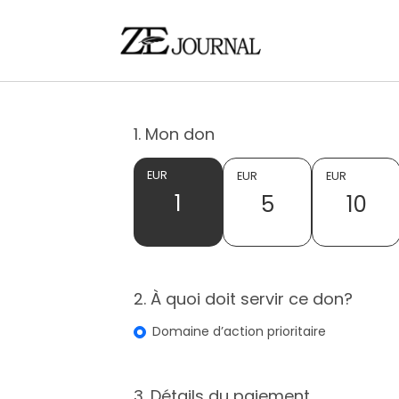
1. Mon don
EUR
EUR
EUR
1
5
10
2. À quoi doit servir ce don?
Domaine d’action prioritaire
3. Détails du paiement