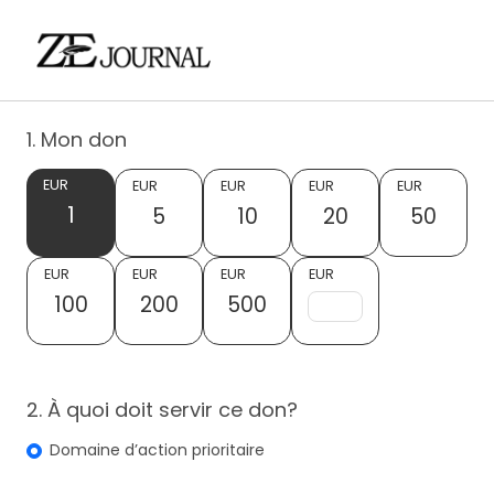
1. Mon don
EUR
EUR
EUR
EUR
EUR
1
5
10
20
50
EUR
EUR
EUR
EUR
100
200
500
2. À quoi doit servir ce don?
Domaine d’action prioritaire