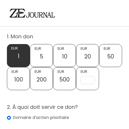
1. Mon don
EUR
EUR
EUR
EUR
EUR
1
5
10
20
50
EUR
EUR
EUR
EUR
100
200
500
2. À quoi doit servir ce don?
Domaine d’action prioritaire