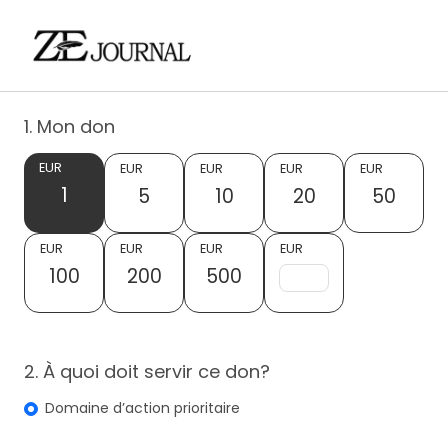
1. Mon don
EUR
EUR
EUR
EUR
EUR
1
5
10
20
50
EUR
EUR
EUR
EUR
100
200
500
2. À quoi doit servir ce don?
Domaine d’action prioritaire