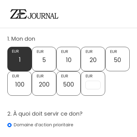
1. Mon don
EUR
EUR
EUR
EUR
EUR
1
5
10
20
50
EUR
EUR
EUR
EUR
100
200
500
2. À quoi doit servir ce don?
Domaine d’action prioritaire