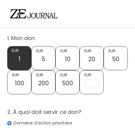
1. Mon don
EUR
EUR
EUR
EUR
EUR
1
5
10
20
50
EUR
EUR
EUR
EUR
100
200
500
2. À quoi doit servir ce don?
Domaine d’action prioritaire