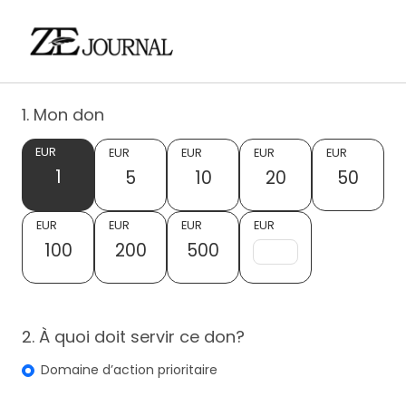
1. Mon don
EUR
EUR
EUR
EUR
EUR
1
5
10
20
50
EUR
EUR
EUR
EUR
100
200
500
2. À quoi doit servir ce don?
Domaine d’action prioritaire