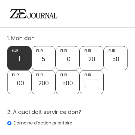
1. Mon don
EUR
EUR
EUR
EUR
EUR
1
5
10
20
50
EUR
EUR
EUR
EUR
100
200
500
2. À quoi doit servir ce don?
Domaine d’action prioritaire