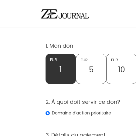
1. Mon don
EUR
EUR
EUR
1
5
10
2. À quoi doit servir ce don?
Domaine d’action prioritaire
3. Détails du paiement