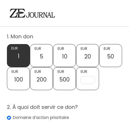
1. Mon don
EUR
EUR
EUR
EUR
EUR
1
5
10
20
50
EUR
EUR
EUR
EUR
100
200
500
2. À quoi doit servir ce don?
Domaine d’action prioritaire