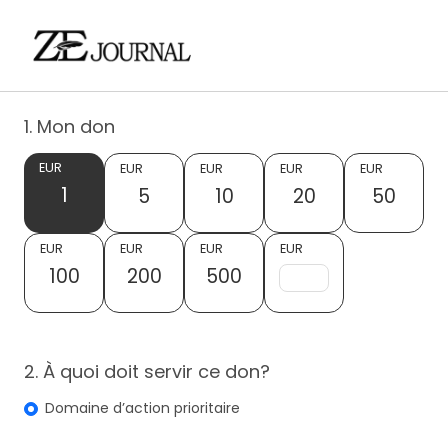
1. Mon don
EUR
EUR
EUR
EUR
EUR
1
5
10
20
50
EUR
EUR
EUR
EUR
100
200
500
2. À quoi doit servir ce don?
Domaine d’action prioritaire