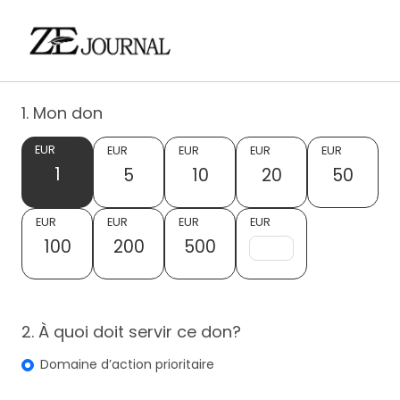
1. Mon don
EUR
EUR
EUR
EUR
EUR
1
5
10
20
50
EUR
EUR
EUR
EUR
100
200
500
2. À quoi doit servir ce don?
Domaine d’action prioritaire