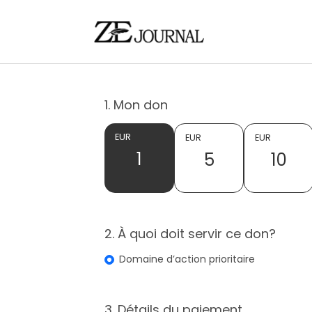
1. Mon don
EUR
EUR
EUR
1
5
10
2. À quoi doit servir ce don?
Domaine d’action prioritaire
3. Détails du paiement