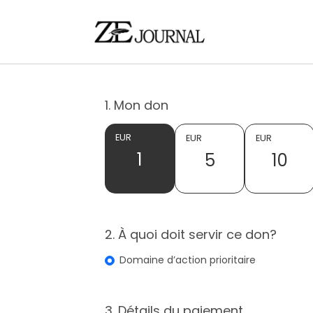
1. Mon don
EUR
EUR
EUR
1
5
10
2. À quoi doit servir ce don?
Domaine d’action prioritaire
3. Détails du paiement