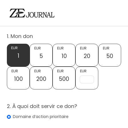
1. Mon don
EUR
EUR
EUR
EUR
EUR
1
5
10
20
50
EUR
EUR
EUR
EUR
100
200
500
2. À quoi doit servir ce don?
Domaine d’action prioritaire