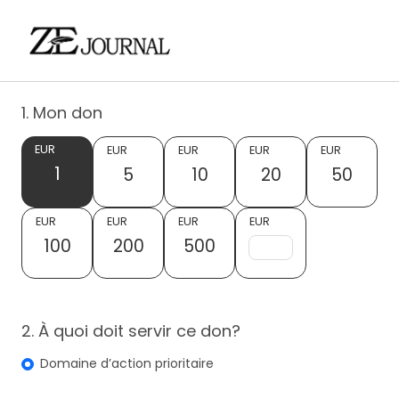
1. Mon don
EUR
EUR
EUR
EUR
EUR
1
5
10
20
50
EUR
EUR
EUR
EUR
100
200
500
2. À quoi doit servir ce don?
Domaine d’action prioritaire