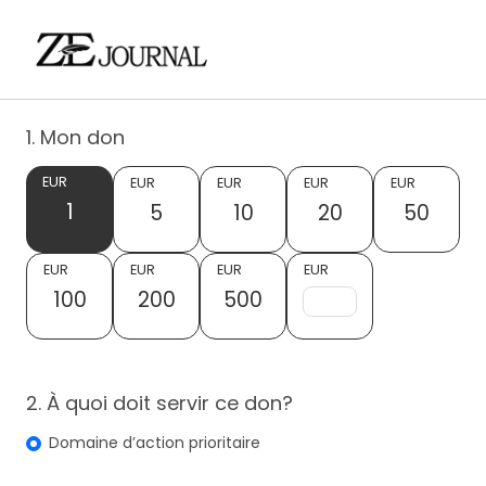
1. Mon don
EUR
EUR
EUR
EUR
EUR
1
5
10
20
50
EUR
EUR
EUR
EUR
100
200
500
2. À quoi doit servir ce don?
Domaine d’action prioritaire