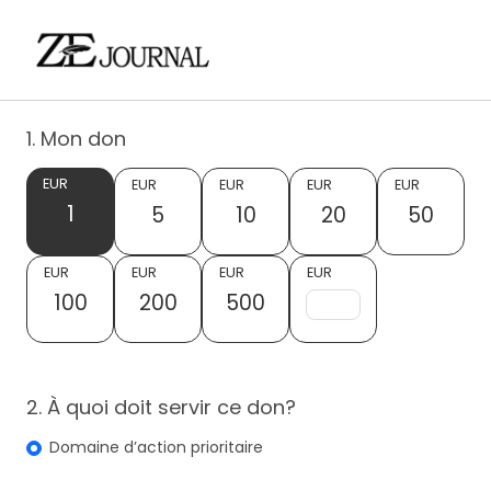
1. Mon don
EUR
EUR
EUR
EUR
EUR
1
5
10
20
50
EUR
EUR
EUR
EUR
100
200
500
2. À quoi doit servir ce don?
Domaine d’action prioritaire